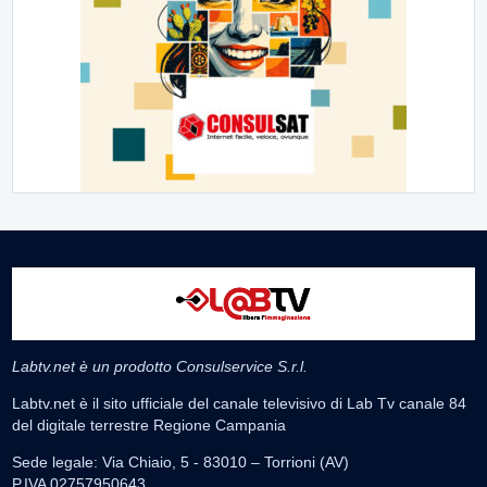
Labtv.net è un prodotto Consulservice S.r.l.
Labtv.net è il sito ufficiale del canale televisivo di Lab Tv canale 84
del digitale terrestre Regione Campania
Sede legale: Via Chiaio, 5 - 83010 – Torrioni (AV)
P.IVA 02757950643