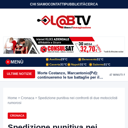
CHI SIAMO
CONTATTI
PUBBLICITÀ
CERCA
Avellino
29°C
Benevento
31°C
MENÙ
+
Caserta
31°C
Napoli
31°C
Salerno
31°C
Morte Costanzo, Marcantonio(Pd):
ULTIME NOTIZIE
47 MINUTI FA
continueremo le tue battaglie per il
Sannio
Home
>
Cronaca
> Spedizione punitiva nei confronti di due motociclisti
rumorosi
CRONACA
Spedizione punitiva nei