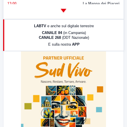
13:00
La Mappa dei Piaceri
14:00
LabNews
17:00
LabNews (replica)
LABTV
e anche sul digitale terrestre
18:30
Di Faccia e di Profilo (repliche)
CANALE 84
(in Campania)
CANALE 268
(DDT Nazionale)
19:30
LabNews (Diretta)
E sulla nostra
APP
21:00
Free Sport
23:00
LabNews (replica)