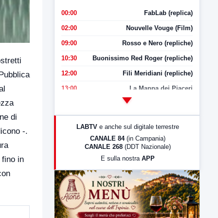
00:00
FabLab (replica)
02:00
Nouvelle Vouge (Film)
09:00
Rosso e Nero (repliche)
10:30
Buonissimo Red Roger (repliche)
stretti
12:00
Fili Meridiani (repliche)
 Pubblica
al
13:00
La Mappa dei Piaceri
ezza
14:00
LabNews
ne di
17:00
LabNews (replica)
LABTV
e anche sul digitale terrestre
icono -.
18:30
Di Faccia e di Profilo (repliche)
CANALE 84
(in Campania)
ura
CANALE 268
(DDT Nazionale)
19:30
LabNews (Diretta)
E sulla nostra
APP
fino in
21:00
Free Sport
con
23:00
LabNews (replica)