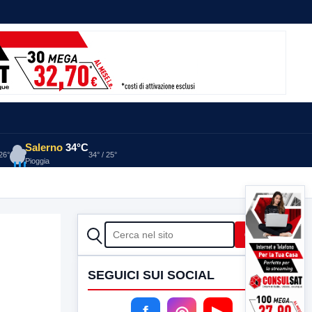
Salerno
34°C
 26°
34° / 25°
Pioggia
CERCA
Cerca
SEGUICI SUI SOCIAL
f
◎
▶