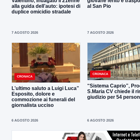
Valentino, indagato il 21enne
giovane ferito e traspo
alla guida dell’auto: ipotesi di
al San Pio
duplice omicidio stradale
7 AGOSTO 2026
7 AGOSTO 2026
CRONACA
CRONACA
“Sistema Caprio”, Pro
L’ultimo saluto a Luigi Luca”
S.Maria CV chiede il ri
Esposito, dolore e
giudizio per 54 perso
commozione ai funerali del
giornalista ucciso
6 AGOSTO 2026
6 AGOSTO 2026