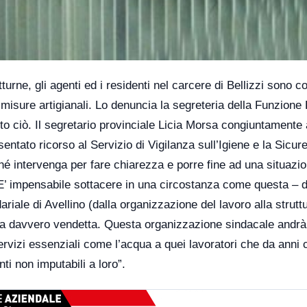
urne, gli agenti ed i residenti nel carcere di Bellizzi sono co
 misure artigianali. Lo denuncia la segreteria della Funzione
tutto ciò. Il segretario provinciale Licia Morsa congiuntamente 
tato ricorso al Servizio di Vigilanza sull’Igiene e la Sicur
ché intervenga per fare chiarezza e porre fine ad una situazio
E’ impensabile sottacere in una circostanza come questa – d
ariale di Avellino (dalla organizzazione del lavoro alla strutt
grida davvero vendetta. Questa organizzazione sindacale andrà 
ervizi essenziali come l’acqua a quei lavoratori che da anni 
i non imputabili a loro”.