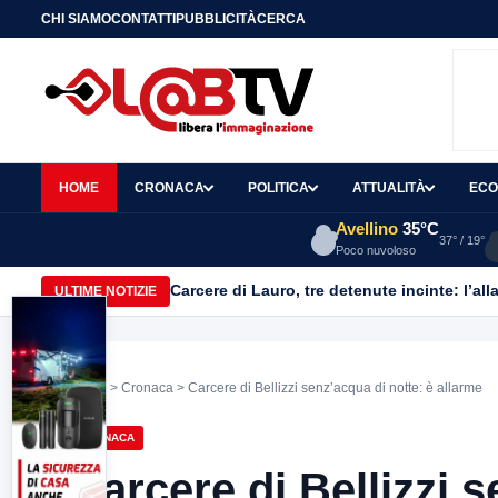
CHI SIAMO
CONTATTI
PUBBLICITÀ
CERCA
HOME
CRONACA
POLITICA
ATTUALITÀ
ECO
Avellino
35°C
37° / 19°
Poco nuvoloso
Carcere di Lauro, tre detenute incinte: l’all
ULTIME NOTIZIE
Home
>
Cronaca
> Carcere di Bellizzi senz’acqua di notte: è allarme
CRONACA
Carcere di Bellizzi s