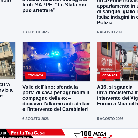
rtato
un 42enne trovat
feriti. SAPPE: “Lo Stato non
appartamento in 
può arretrare”
di sangue, giallo i
Italia: indagini in
Polizia
7 AGOSTO 2026
6 AGOSTO 2026
CRONACA
CRONACA
cura
Valle dell’Irno: sfonda la
A16, si sgancia
nvio a
porta di casa per aggredire il
un’autocisterna i
ne
compagno della ex –
intervento dei Vigi
decisivo l’allarme anti-stalker
Fuoco a Mirabell
e l’intervento dei Carabinieri
6 AGOSTO 2026
5 AGOSTO 2026