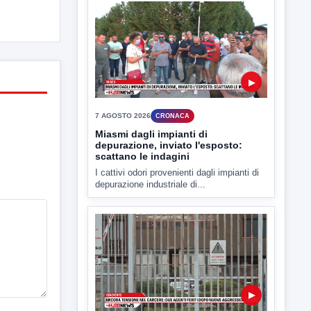
7 AGOSTO 2026
CRONACA
Malore o aggressione? Sarà
l'autopsia a chiarire il giallo di Villa
Adriana
Sarà affidato con ogni probabilità all'inizio
della prossima settimana l'incarico...
▶
7 AGOSTO 2026
CRONACA
Miasmi dagli impianti di
depurazione, inviato l'esposto:
scattano le indagini
I cattivi odori provenienti dagli impianti di
depurazione industriale di...