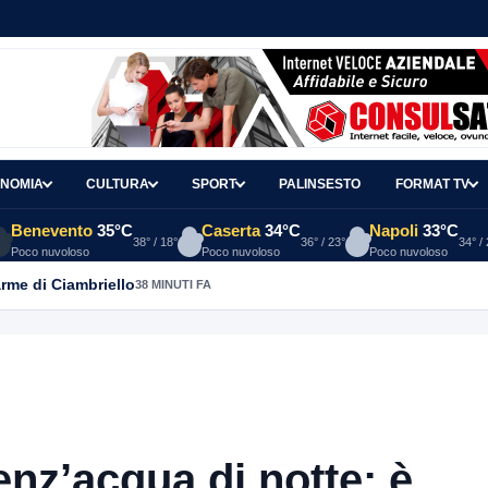
NOMIA
CULTURA
SPORT
PALINSESTO
FORMAT TV
Benevento
35°C
Caserta
34°C
Napoli
33°C
38° / 18°
36° / 23°
34° /
Poco nuvoloso
Poco nuvoloso
Poco nuvoloso
arme di Ciambriello
38 MINUTI FA
enz’acqua di notte: è