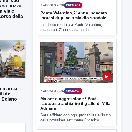
o nel suo
una pozza
n viale
 corso della
▶
7 AGOSTO 2026
CRONACA
Ponte Valentino,21enne indagato:
ipotesi duplice omicidio stradale
Incidente mortale a Ponte Valentino,
indagato il 21enne alla guida...
n marcia:
li del
a Eclano
▶