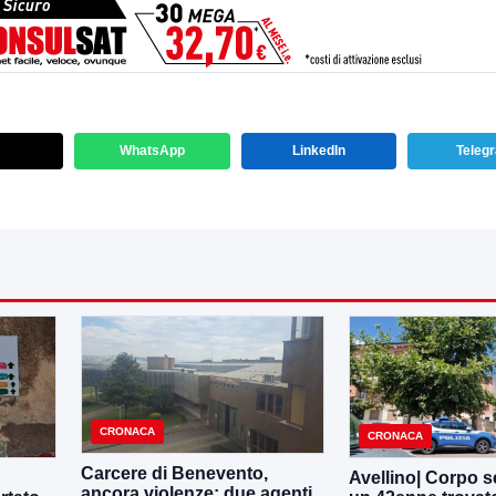
WhatsApp
LinkedIn
Teleg
CRONACA
CRONACA
Carcere di Benevento,
Avellino| Corpo s
ancora violenze: due agenti