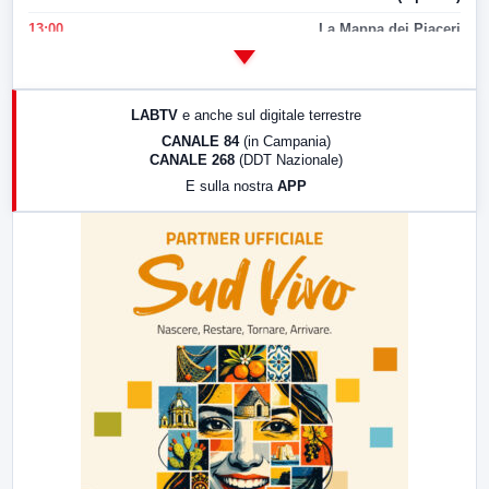
13:00
La Mappa dei Piaceri
14:00
LabNews
17:00
LabNews (replica)
LABTV
e anche sul digitale terrestre
18:30
Di Faccia e di Profilo (repliche)
CANALE 84
(in Campania)
CANALE 268
(DDT Nazionale)
19:30
LabNews (Diretta)
E sulla nostra
APP
21:00
Free Sport
23:00
LabNews (replica)