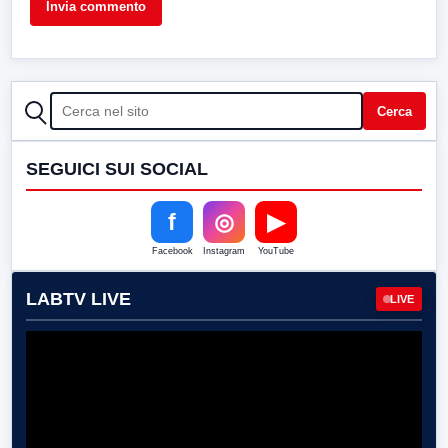
CERCA
Cerca
SEGUICI SUI SOCIAL
f
◎
▶
Facebook
Instagram
YouTube
LABTV LIVE
LIVE