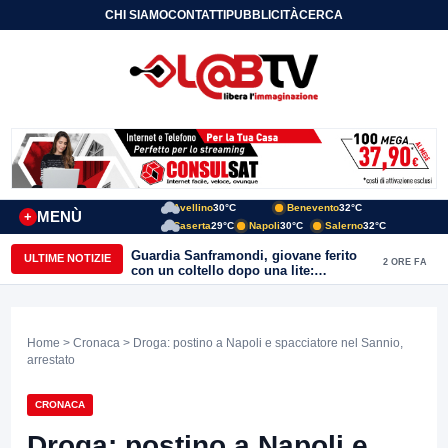
CHI SIAMO
CONTATTI
PUBBLICITÀ
CERCA
Avellino
30°C
Benevento
32°C
MENÙ
+
Caserta
29°C
Napoli
30°C
Salerno
32°C
Guardia Sanframondi, giovane ferito
ULTIME NOTIZIE
2 ORE FA
con un coltello dopo una lite:
individuato il presunto autore
Home
>
Cronaca
> Droga: postino a Napoli e spacciatore nel Sannio,
arrestato
CRONACA
Droga: postino a Napoli e