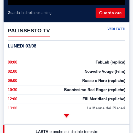
Guarda ora
Guarda la diretta streaming
VEDI TUTTI
PALINSESTO TV
LUNEDI 03/08
00:00
FabLab (replica)
02:00
Nouvelle Vouge (Film)
09:00
Rosso e Nero (repliche)
10:30
Buonissimo Red Roger (repliche)
12:00
Fili Meridiani (repliche)
13:00
La Mappa dei Piaceri
14:00
LabNews
17:00
LabNews (replica)
LABTV
e anche sul digitale terrestre