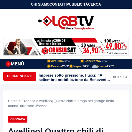
CHI SIAMO
CONTATTI
PUBBLICITÀ
CERCA
Avellino
20°C
Benevento
20°C
MENÙ
+
Caserta
25°C
Napoli
26°C
Salerno
27°C
Imprese sotto pressione, Fucci: “A
ULTIME NOTIZIE
13 ORE FA
settembre mobilitazione da Benevento
e Avellino”
Home
>
Cronaca
> Avellino| Quattro chili di droga nel garage della
nonna, arrestato 35enne
CRONACA
Avellino| Quattro chili di