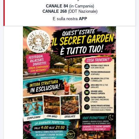
18:30
Di Faccia e di Profilo (repliche)
CANALE 84
(in Campania)
CANALE 268
(DDT Nazionale)
19:30
LabNews (Diretta)
E sulla nostra
APP
21:00
Free Sport
23:00
LabNews (replica)