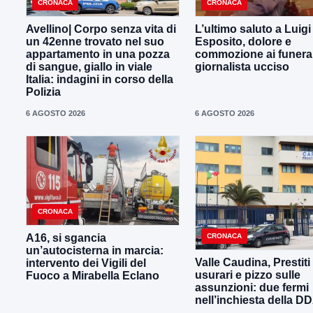
CRONACA
CRONACA
Avellino| Corpo senza vita di
L’ultimo saluto a Luig
un 42enne trovato nel suo
Esposito, dolore e
appartamento in una pozza
commozione ai funeral
di sangue, giallo in viale
giornalista ucciso
Italia: indagini in corso della
Polizia
6 AGOSTO 2026
6 AGOSTO 2026
CRONACA
CRONACA
A16, si sgancia
un’autocisterna in marcia:
Valle Caudina, Prestiti
intervento dei Vigili del
usurari e pizzo sulle
Fuoco a Mirabella Eclano
assunzioni: due fermi
nell’inchiesta della D