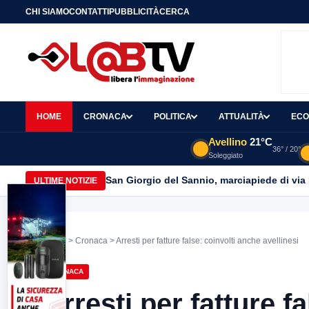
CHI SIAMO
CONTATTI
PUBBLICITÀ
CERCA
HOME
CRONACA
POLITICA
ATTUALITÀ
ECO
Avellino
21°C
36° / 20°
Soleggiato
San Giorgio del Sannio, marciapiede di via
ULTIME NOTIZIE
Home
>
Cronaca
> Arresti per fatture false: coinvolti anche avellinesi
CRONACA
Arresti per fatture f