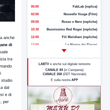
00:00
FabLab (replica)
02:00
Nouvelle Vouge (Film)
09:00
Rosso e Nero (repliche)
10:30
Buonissimo Red Roger (repliche)
12:00
Fili Meridiani (repliche)
ta anche
gane di
13:00
La Mappa dei Piaceri
quale
14:00
LabNews
zia tra
17:00
LabNews (replica)
LABTV
e anche sul digitale terrestre
comando
18:30
Di Faccia e di Profilo (repliche)
CANALE 84
(in Campania)
i
CANALE 268
(DDT Nazionale)
19:30
LabNews (Diretta)
E sulla nostra
APP
 studio
21:00
Free Sport
a dal
23:00
LabNews (replica)
si e di
), per