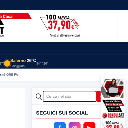
Salerno
26°C
 27°
34° / 26°
Soleggiato
he
9 ORE FA
CERCA
Cerca
SEGUICI SUI SOCIAL
f
◎
▶