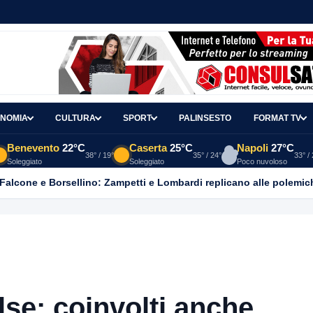
NOMIA
CULTURA
SPORT
PALINSESTO
FORMAT TV
Benevento
22°C
Caserta
25°C
Napoli
27°C
38° / 19°
35° / 24°
33° /
Soleggiato
Soleggiato
Poco nuvoloso
 Falcone e Borsellino: Zampetti e Lombardi replicano alle polemic
alse: coinvolti anche