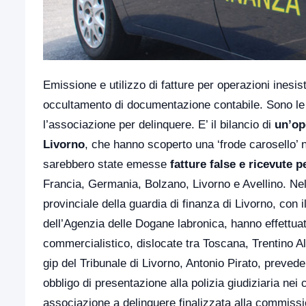
Emissione e utilizzo di fatture per operazioni inesis
occultamento di documentazione contabile. Sono le 
l’associazione per delinquere. E’ il bilancio di
un’op
Livorno
, che hanno scoperto una ‘frode carosello’ n
sarebbero state emesse
fatture false e ricevute p
Francia, Germania, Bolzano, Livorno e Avellino. Nel
provinciale della guardia di finanza di Livorno, co
dell’Agenzia delle Dogane labronica, hanno effettuat
commercialistico, dislocate tra Toscana, Trentino
gip del Tribunale di Livorno, Antonio Pirato, prevede g
obbligo di presentazione alla polizia giudiziaria nei 
associazione a delinquere finalizzata alla commissio