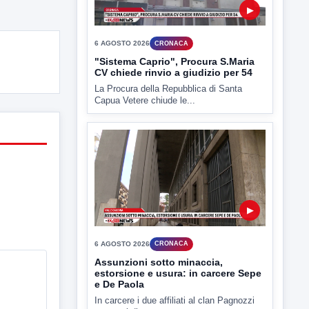
▶
6 AGOSTO 2026
CRONACA
Assunzioni sotto minaccia,
estorsione e usura: in carcere Sepe
e De Paola
In carcere i due affiliati al clan Pagnozzi
accusati di...
▶