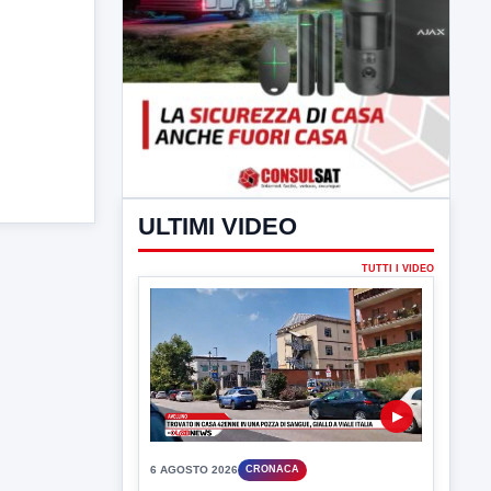
ULTIMI VIDEO
TUTTI I VIDEO
▶
6 AGOSTO 2026
CRONACA
Trovato in casa 42enne in una
pozza di sangue, giallo a viale Italia
Ritrovato senza vita il corpo di un 42enne
in un...