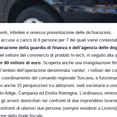
tenti, infedele e omessa presentazione delle dichiarazioni,
accuse a carico di 8 persone per 7 dei quali viene contesta
erazione della guardia di finanza e dell’agenzia delle do
el settore del commercio di prodotti hi-tech, in seguito alla 
er 60 milioni di euro
. Scoperta anche una triangolazione fitti
l’ambito dell’operazione denominata ‘rambo’, i militari del 
n il coordinamento del comando regionale Toscana, e funzionar
o anche 15 perquisizioni tra abitazioni, sedi societarie e uno
 Alto Adige, Campania ed Emilia Romagna. L’ordinanza, emess
li arresti domiciliari nei confronti di due imprenditori livorne
confronti di ulteriori due persone (sempre residenti a Livorno
ne della frode fiscale.