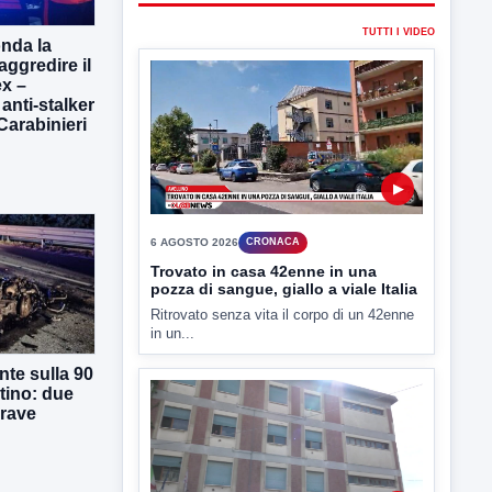
6 AGOSTO 2026
CRONACA
onda la
Trovato in casa 42enne in una
aggredire il
pozza di sangue, giallo a viale Italia
x –
Ritrovato senza vita il corpo di un 42enne
 anti-stalker
in un...
 Carabinieri
▶
6 AGOSTO 2026
CRONACA
"Sistema Caprio", Procura S.Maria
te sulla 90
CV chiede rinvio a giudizio per 54
tino: due
La Procura della Repubblica di Santa
grave
Capua Vetere chiude le...