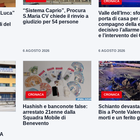
CRONACA
“Sistema Caprio”, Procura
i Luca”
Valle dell’Irno: sf
S.Maria CV chiede il rinvio a
porta di casa per 
giudizio per 54 persone
i del
compagno della e
decisivo l’allarme
e l’intervento dei
6 AGOSTO 2026
6 AGOSTO 2026
CRONACA
CRONACA
Hashish e banconote false:
Schianto devastan
arrestato 21enne dalla
Bis a Ponte Valen
Squadra Mobile di
morti e un ferito 
Benevento
DA