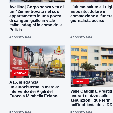
Avellino| Corpo senza vita di
L’ultimo saluto a Luig
un 42enne trovato nel suo
Esposito, dolore e
appartamento in una pozza
commozione ai funeral
di sangue, giallo in viale
giornalista ucciso
Italia: indagini in corso della
Polizia
6 AGOSTO 2026
6 AGOSTO 2026
CRONACA
CRONACA
A16, si sgancia
un’autocisterna in marcia:
Valle Caudina, Prestiti
intervento dei Vigili del
usurari e pizzo sulle
Fuoco a Mirabella Eclano
assunzioni: due fermi
nell’inchiesta della D
5 AGOSTO 2026
5 AGOSTO 2026