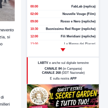
00:00
FabLab (replica)
02:00
Nouvelle Vouge (Film)
09:00
Rosso e Nero (repliche)
10:30
Buonissimo Red Roger (repliche)
enevento
12:00
Fili Meridiani (repliche)
ia, si
no
13:00
La Mappa dei Piaceri
14:00
LabNews
17:00
LabNews (replica)
LABTV
e anche sul digitale terrestre
18:30
Di Faccia e di Profilo (repliche)
CANALE 84
(in Campania)
CANALE 268
(DDT Nazionale)
19:30
LabNews (Diretta)
E sulla nostra
APP
21:00
Free Sport
23:00
LabNews (replica)
 di
illeri