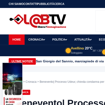
CHI SIAMO
CONTATTI
PUBBLICITÀ
CERCA
HOME
CRONACA
POLITICA
ATTUALITÀ
ECO
Avellino
20°C
36° / 20°
Soleggiato
San Giorgio del Sannio, marciapiede di via
ULTIME NOTIZIE
Home
>
Cronaca
> Benevento| Processo Udeur, chiesta condanna per 
CRONACA
Benevento| Process