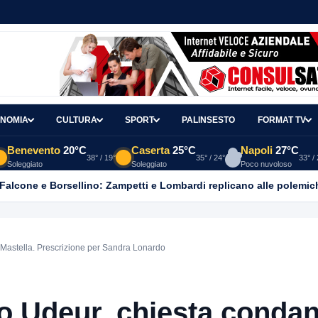
NOMIA
CULTURA
SPORT
PALINSESTO
FORMAT TV
Benevento
20°C
Caserta
25°C
Napoli
27°C
38° / 19°
35° / 24°
33° /
Soleggiato
Soleggiato
Poco nuvoloso
 Falcone e Borsellino: Zampetti e Lombardi replicano alle polemic
Mastella. Prescrizione per Sandra Lonardo
o Udeur, chiesta conda