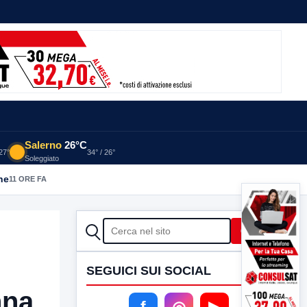
Salerno
26°C
 27°
34° / 26°
Soleggiato
he
11 ORE FA
CERCA
Cerca
SEGUICI SUI SOCIAL
nna
f
◎
▶