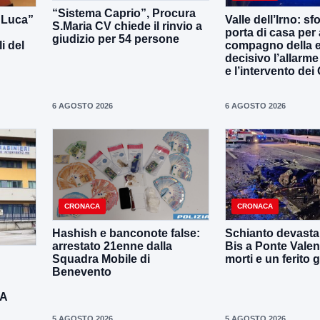
“Sistema Caprio”, Procura
i Luca”
Valle dell’Irno: sf
S.Maria CV chiede il rinvio a
porta di casa per 
giudizio per 54 persone
i del
compagno della e
decisivo l’allarme
e l’intervento dei
6 AGOSTO 2026
6 AGOSTO 2026
CRONACA
CRONACA
Hashish e banconote false:
Schianto devastan
arrestato 21enne dalla
Bis a Ponte Valen
Squadra Mobile di
morti e un ferito 
Benevento
DA
5 AGOSTO 2026
5 AGOSTO 2026