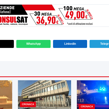
WhatsApp
LinkedIn
Teleg
CRONACA
CRONACA