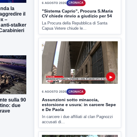
6 AGOSTO 2026
CRONACA
onda la
"Sistema Caprio", Procura S.Maria
aggredire il
CV chiede rinvio a giudizio per 54
x –
La Procura della Repubblica di Santa
 anti-stalker
Capua Vetere chiude le...
 Carabinieri
▶
6 AGOSTO 2026
CRONACA
te sulla 90
Assunzioni sotto minaccia,
estorsione e usura: in carcere Sepe
tino: due
e De Paola
grave
In carcere i due affiliati al clan Pagnozzi
accusati di...