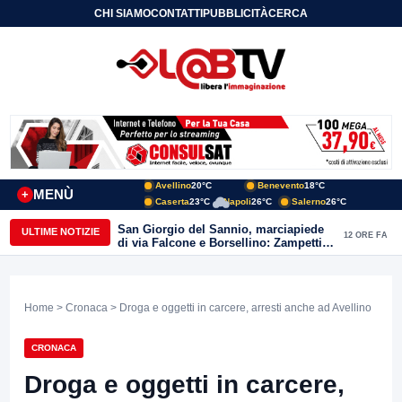
CHI SIAMO
CONTATTI
PUBBLICITÀ
CERCA
Avellino
20°C
Benevento
18°C
MENÙ
+
Caserta
23°C
Napoli
26°C
Salerno
26°C
San Giorgio del Sannio, marciapiede
ULTIME NOTIZIE
12 ORE FA
di via Falcone e Borsellino: Zampetti e
Lombardi replicano alle polemiche
Home
>
Cronaca
> Droga e oggetti in carcere, arresti anche ad Avellino
CRONACA
Droga e oggetti in carcere,