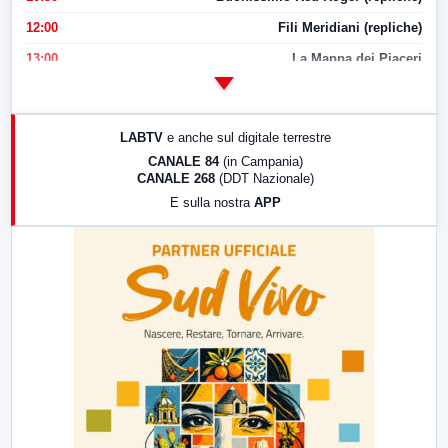
12:00
Fili Meridiani (repliche)
13:00
La Mappa dei Piaceri
14:00
LabNews
17:00
LabNews (replica)
LABTV
e anche sul digitale terrestre
18:30
Di Faccia e di Profilo (repliche)
CANALE 84
(in Campania)
CANALE 268
(DDT Nazionale)
19:30
LabNews (Diretta)
E sulla nostra
APP
21:00
Free Sport
23:00
LabNews (replica)