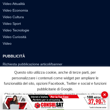
Video Attualità
Video Economia
Video Cultura
Video Sport
Video Tecnologie
Video Curiosità
Video
PUBBLICITÀ
Richiesta pubblicazione articoli/banner
Questo sito utilizza cookie, anche di terze parti, per
SEGUICI SUI SOCIAL
personalizzare i contenuti come widget per ampliare le
f
◎
▶
funzionalità del sito, opzioni Facebook, Twitter e social e funzioni
pubblicitarie di Google.
Facebook
Instagram
YouTube
×
Chiudendo questo banner, scorrendo questa pagina o cliccando
su qualunque suo elemento acconsenti all'uso dei cookie.
© 2026 LABTV - Tutti i diritti riservati
Accetta