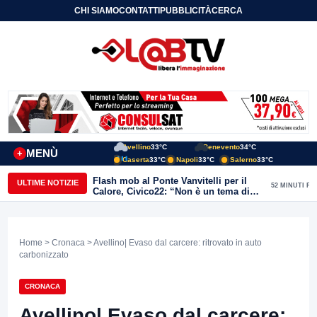
CHI SIAMO
CONTATTI
PUBBLICITÀ
CERCA
Avellino
33°C
Benevento
34°C
MENÙ
+
Caserta
33°C
Napoli
33°C
Salerno
33°C
Flash mob al Ponte Vanvitelli per il
ULTIME NOTIZIE
52 MINUTI FA
Calore, Civico22: “Non è un tema di
quartiere, riguarda tutta Benevento”
Home
>
Cronaca
> Avellino| Evaso dal carcere: ritrovato in auto
carbonizzato
CRONACA
Avellino| Evaso dal carcere: