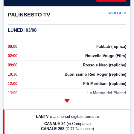
VEDI TUTTI
PALINSESTO TV
LUNEDI 03/08
00:00
FabLab (replica)
02:00
Nouvelle Vouge (Film)
09:00
Rosso e Nero (repliche)
10:30
Buonissimo Red Roger (repliche)
12:00
Fili Meridiani (repliche)
13:00
La Mappa dei Piaceri
14:00
LabNews
17:00
LabNews (replica)
LABTV
e anche sul digitale terrestre
18:30
Di Faccia e di Profilo (repliche)
CANALE 84
(in Campania)
CANALE 268
(DDT Nazionale)
19:30
LabNews (Diretta)