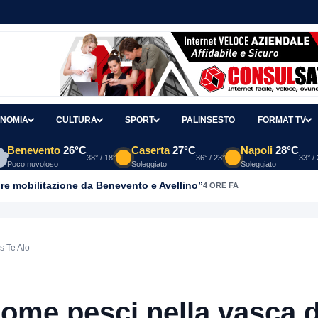
NOMIA
CULTURA
SPORT
PALINSESTO
FORMAT TV
Benevento
26°C
Caserta
27°C
Napoli
28°C
38° / 18°
36° / 23°
33° /
Poco nuvoloso
Soleggiato
Soleggiato
re mobilitazione da Benevento e Avellino”
4 ORE FA
s Te Alo
come pesci nella vasca d