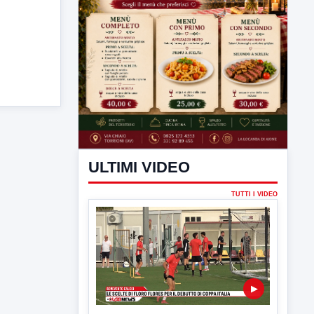
ULTIMI VIDEO
TUTTI I VIDEO
▶
7 AGOSTO 2026
SPORT BENEVENTO
Benevento Calcio: Le scelte di
Floro Flores per il debutto di Coppa
Italia
Il Benevento è pronto al debutto di Coppa
Italia. Scelte...