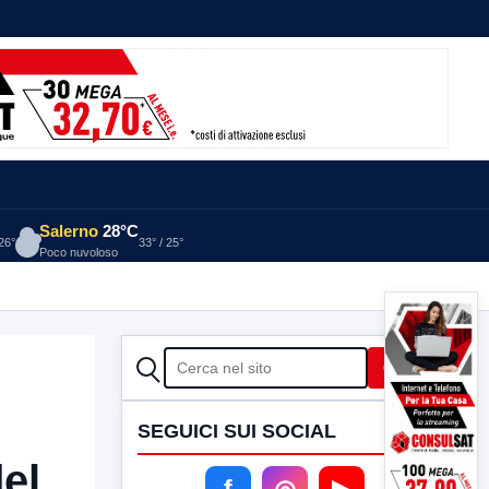
Salerno
28°C
 26°
33° / 25°
Poco nuvoloso
CERCA
Cerca
SEGUICI SUI SOCIAL
el
f
◎
▶