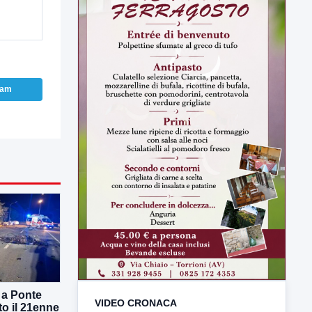
ram
VIDEO CRONACA
TUTTI I VIDEO
▶
 a Ponte
to il 21enne