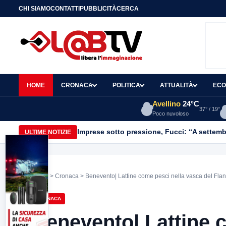
CHI SIAMO
CONTATTI
PUBBLICITÀ
CERCA
HOME
CRONACA
POLITICA
ATTUALITÀ
ECO
Avellino
24°C
37° / 19°
Poco nuvoloso
Imprese sotto pressione, Fucci: “A settemb
ULTIME NOTIZIE
Home
>
Cronaca
> Benevento| Lattine come pesci nella vasca del Flan
CRONACA
Benevento| Lattine 