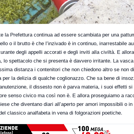
onte la Prefettura continua ad essere scambiata per una pattu
bello o il brutto è che l’inzivado è in continuo, inarrestabile 
nte degli appelli accorati e degli inviti alla civiltà. E allora
a, lo spettacolo che si presenta è davvero irritante. La vasca
issima distanza i contenitori che non chiedono altro se non d
a per la delizia di qualche coglionazzo. Che sa bene di insoz
anutenzione, il dissesto non è parva materia, i suoi effetti s
ore senso civico ma così non è. E allora proseguiamo a rac
hiese che diventano diari all’aperto per amori impossibili o in
el classico analfabeta in vena di folgorazioni poetiche.