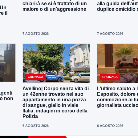
chiarirà se si è trattato di un
alla guida dell’aut
 Un
malore o di un’aggressione
duplice omicidio 
 il
7 AGOSTO 2026
7 AGOSTO 2026
CRONACA
CRONACA
Avellino| Corpo senza vita di
L’ultimo saluto a
agenti
un 42enne trovato nel suo
Esposito, dolore 
to non
appartamento in una pozza
commozione ai fun
di sangue, giallo in viale
giornalista uccis
Italia: indagini in corso della
Polizia
6 AGOSTO 2026
6 AGOSTO 2026