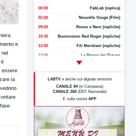
00:00
FabLab (replica)
02:00
Nouvelle Vouge (Film)
09:00
Rosso e Nero (repliche)
miera
10:30
Buonissimo Red Roger (repliche)
aumento e
12:00
Fili Meridiani (repliche)
 nel
13:00
La Mappa dei Piaceri
 è
14:00
LabNews
i essere
17:00
LabNews (replica)
zare la
LABTV
e anche sul digitale terrestre
18:30
Di Faccia e di Profilo (repliche)
CANALE 84
(in Campania)
i vedono
CANALE 268
(DDT Nazionale)
19:30
LabNews (Diretta)
contare
E sulla nostra
APP
21:00
Free Sport
 fase
23:00
LabNews (replica)