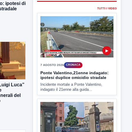
o: ipotesi di
7 AGOSTO 2026
CRONACA
stradale
Ponte Valentino,21enne indagato:
ipotesi duplice omicidio stradale
Incidente mortale a Ponte Valentino,
indagato il 21enne alla guida...
▶
 Luigi Luca”
e
7 AGOSTO 2026
CRONACA
erali del
Malore o aggressione? Sarà
o
l'autopsia a chiarire il giallo di Villa
Adriana
Sarà affidato con ogni probabilità all'inizio
della prossima settimana l'incarico...