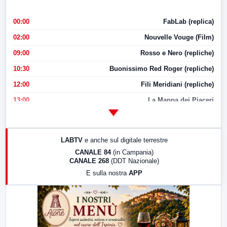
00:00
FabLab (replica)
02:00
Nouvelle Vouge (Film)
09:00
Rosso e Nero (repliche)
10:30
Buonissimo Red Roger (repliche)
12:00
Fili Meridiani (repliche)
13:00
La Mappa dei Piaceri
14:00
LabNews
17:00
LabNews (replica)
LABTV
e anche sul digitale terrestre
18:30
Di Faccia e di Profilo (repliche)
CANALE 84
(in Campania)
CANALE 268
(DDT Nazionale)
19:30
LabNews (Diretta)
E sulla nostra
APP
21:00
Free Sport
23:00
LabNews (replica)