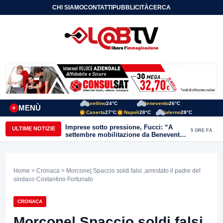
CHI SIAMO
CONTATTI
PUBBLICITÀ
CERCA
Avellino
24°C
Benevento
26°C
MENÙ
+
Caserta
27°C
Napoli
28°C
Salerno
28°C
Imprese sotto pressione, Fucci: “A
ULTIME NOTIZIE
5 ORE FA
settembre mobilitazione da Benevento
e Avellino”
Home
>
Cronaca
> Morcone| Spaccio soldi falsi ,arrestato il padre del
sindaco Costantino Fortunato
CRONACA
Morcone| Spaccio soldi falsi