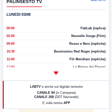
PALINSESTO TV
LUNEDI 03/08
00:00
FabLab (replica)
02:00
Nouvelle Vouge (Film)
09:00
Rosso e Nero (repliche)
10:30
Buonissimo Red Roger (repliche)
12:00
Fili Meridiani (repliche)
13:00
La Mappa dei Piaceri
14:00
LabNews
17:00
LabNews (replica)
LABTV
e anche sul digitale terrestre
18:30
Di Faccia e di Profilo (repliche)
CANALE 84
(in Campania)
CANALE 268
(DDT Nazionale)
19:30
LabNews (Diretta)
E sulla nostra
APP
21:00
Free Sport