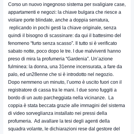
Corso un nuovo ingegnoso sistema per svaligiare case,
appartamenti e negozi: la chiave bulgara che riesce a
violare porte blindate, anche a doppia serratura,
replicando in pochi gesti la chiave originale, senza
quindi il bisogno di scassinare: da qui il battesimo del
fenomeno “furto senza scasso”. Il tutto si è verificato
sabato notte, poco dopo le tre. I due malviventi hanno
preso di mira la profumeria “Gardenia”. Un’azione
fulminea: la donna, una 31enne incensurata, a fare da
palo, ed un28enne che si è introdotto nel negozio.
Dopo nemmeno un minuto, l’uomo è uscito fuori con il
registratore di cassa tra le mani. I due sono fuggiti a
bordo di un auto parcheggiata nella vicinanze. La
coppia è stata beccata grazie alle immagini del sistema
di video sorveglianza installato nei pressi della
profumeria. Ad avallare la tesi degli agenti della
squadra volante, le dichiarazioni rese dal gestore del