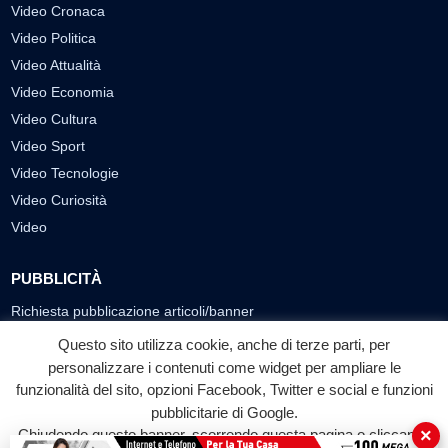
Video Cronaca
Video Politica
Video Attualità
Video Economia
Video Cultura
Video Sport
Video Tecnologie
Video Curiosità
Video
PUBBLICITÀ
Richiesta pubblicazione articoli/banner
Questo sito utilizza cookie, anche di terze parti, per
SEGUICI SUI SOCIAL
personalizzare i contenuti come widget per ampliare le
f
◎
▶
funzionalità del sito, opzioni Facebook, Twitter e social e funzioni
pubblicitarie di Google.
Facebook
Instagram
YouTube
×
Chiudendo questo banner, scorrendo questa pagina o cliccando