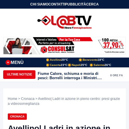
CHI SIAMO
CONTATTI
PUBBLICITÀ
CERCA
Avellino
20°C
Benevento
18°C
MENÙ
+
Caserta
23°C
Napoli
25°C
Salerno
26°C
Fiume Calore, schiuma e moria di
ULTIME NOTIZIE
8 ORE FA
pesci: Borrelli interroga i Ministri.
“Benevento paga l’assenza del
depuratore
Home
>
Cronaca
> Avellino| Ladri in azione in pieno centro: presi grazie
a videosorveglianza
CRONACA
Avellino| Ladri in azione in