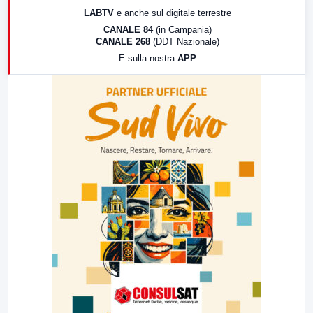
17:00
LabNews (replica)
LABTV
e anche sul digitale terrestre
18:30
Di Faccia e di Profilo (repliche)
CANALE 84
(in Campania)
CANALE 268
(DDT Nazionale)
19:30
LabNews (Diretta)
E sulla nostra
APP
21:00
Free Sport
23:00
LabNews (replica)