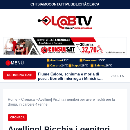
CHI SIAMO
CONTATTI
PUBBLICITÀ
CERCA
Avellino
21°C
Benevento
19°C
MENÙ
+
Caserta
24°C
Napoli
26°C
Salerno
26°C
Fiume Calore, schiuma e moria di
ULTIME NOTIZIE
7 ORE FA
pesci: Borrelli interroga i Ministri.
“Benevento paga l’assenza del
depuratore
Home
>
Cronaca
> Avellino| Picchia i genitori per avere i soldi per la
droga, in carcere 47enne
CRONACA
Avellino| Picchia i genitori