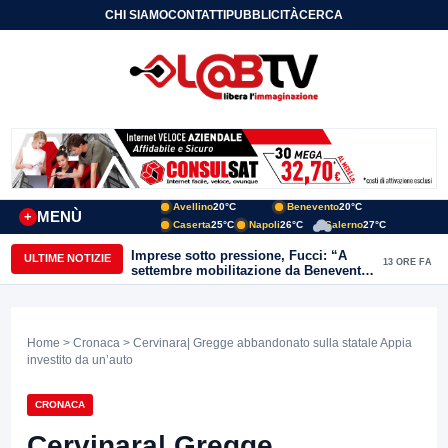
CHI SIAMO
CONTATTI
PUBBLICITÀ
CERCA
Avellino
20°C
Benevento
20°C
MENÙ
+
Caserta
25°C
Napoli
26°C
Salerno
27°C
Imprese sotto pressione, Fucci: “A
ULTIME NOTIZIE
13 ORE FA
settembre mobilitazione da Benevento
e Avellino”
Home
>
Cronaca
> Cervinara| Gregge abbandonato sulla statale Appia
investito da un’auto
CRONACA
Cervinara| Gregge