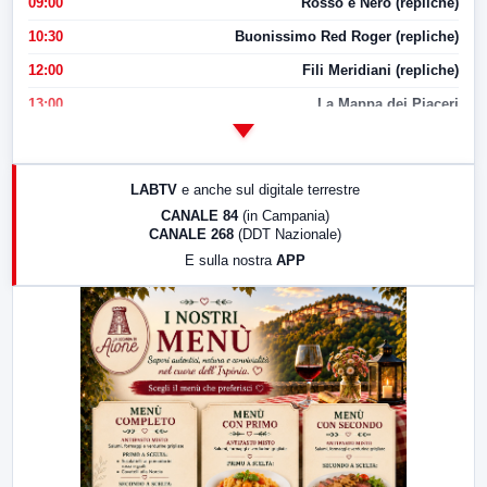
09:00
Rosso e Nero (repliche)
10:30
Buonissimo Red Roger (repliche)
12:00
Fili Meridiani (repliche)
13:00
La Mappa dei Piaceri
14:00
LabNews
17:00
LabNews (replica)
LABTV
e anche sul digitale terrestre
18:30
Di Faccia e di Profilo (repliche)
CANALE 84
(in Campania)
CANALE 268
(DDT Nazionale)
19:30
LabNews (Diretta)
E sulla nostra
APP
21:00
Free Sport
23:00
LabNews (replica)