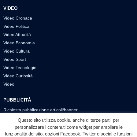
VIDEO
Video Cronaca
Video Politica
Video Attualità
Video Economia
Video Cultura
Video Sport
Video Tecnologie
Video Curiosità
Video
PUBBLICITÀ
Richiesta pubblicazione articoli/banner
Questo sito utilizza cookie, anche di terze parti, per
SEGUICI SUI SOCIAL
personalizzare i contenuti come widget per ampliare le
f
◎
▶
funzionalità del sito, opzioni Facebook, Twitter e social e funzioni