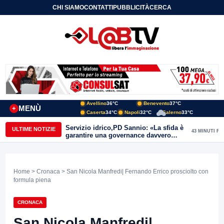
CHI SIAMO
CONTATTI
PUBBLICITÀ
CERCA
Avellino
36°C
Benevento
37°C
MENÙ
+
Caserta
34°C
Napoli
32°C
Salerno
33°C
Servizio idrico,PD Sannio: «La sfida è
ULTIME NOTIZIE
43 MINUTI FA
garantire una governance davvero
pubblica»
Home
>
Cronaca
> San Nicola Manfredi| Fernando Errico prosciolto con
formula piena
CRONACA
San Nicola Manfredi|