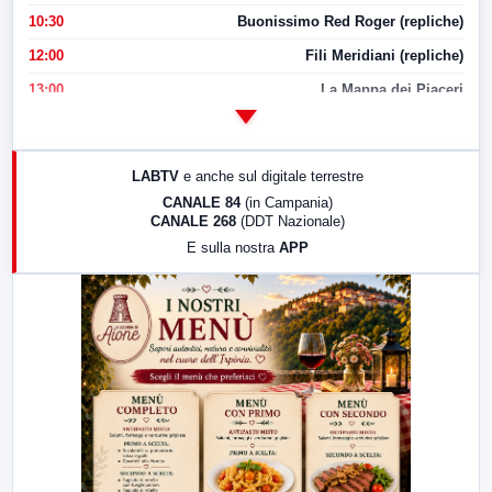
10:30
Buonissimo Red Roger (repliche)
12:00
Fili Meridiani (repliche)
13:00
La Mappa dei Piaceri
14:00
LabNews
17:00
LabNews (replica)
LABTV
e anche sul digitale terrestre
18:30
Di Faccia e di Profilo (repliche)
CANALE 84
(in Campania)
CANALE 268
(DDT Nazionale)
19:30
LabNews (Diretta)
E sulla nostra
APP
21:00
Free Sport
23:00
LabNews (replica)