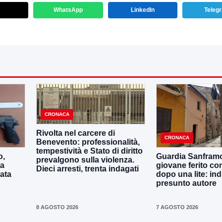
WhatsApp
LinkedIn
Teleg
CRONACA
Rivolta nel carcere di
CRONACA
Benevento: professionalità,
tempestività e Stato di diritto
o,
Guardia Sanframo
prevalgono sulla violenza.
ta
giovane ferito con
Dieci arresti, trenta indagati
tata
dopo una lite: ind
presunto autore
8 AGOSTO 2026
7 AGOSTO 2026