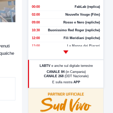
00:00
FabLab (replica)
02:00
Nouvelle Vouge (Film)
09:00
Rosso e Nero (repliche)
10:30
Buonissimo Red Roger (repliche)
12:00
Fili Meridiani (repliche)
venuti
13:00
La Mappa dei Piaceri
 qualche
14:00
LabNews
17:00
LabNews (replica)
LABTV
e anche sul digitale terrestre
18:30
Di Faccia e di Profilo (repliche)
CANALE 84
(in Campania)
CANALE 268
(DDT Nazionale)
19:30
LabNews (Diretta)
E sulla nostra
APP
21:00
Free Sport
23:00
LabNews (replica)