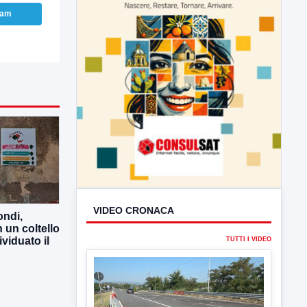
ram
VIDEO CRONACA
TUTTI I VIDEO
ndi,
 un coltello
ividuato il
▶