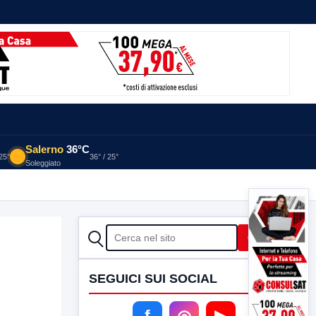
Salerno
36°C
 25°
36° / 25°
Soleggiato
CERCA
Cerca
SEGUICI SUI SOCIAL
f
◎
▶