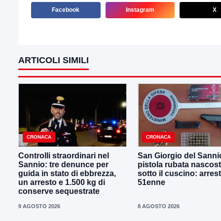
Facebook
Instagram
X
ARTICOLI SIMILI
CRONACA
CRONACA
Controlli straordinari nel
San Giorgio del Sanni
Sannio: tre denunce per
pistola rubata nascos
guida in stato di ebbrezza,
sotto il cuscino: arres
un arresto e 1.500 kg di
51enne
conserve sequestrate
9 AGOSTO 2026
8 AGOSTO 2026