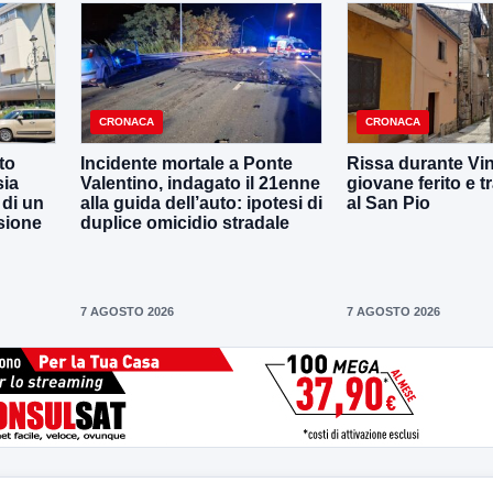
CRONACA
CRONACA
to
Incidente mortale a Ponte
Rissa durante Vin
sia
Valentino, indagato il 21enne
giovane ferito e t
 di un
alla guida dell’auto: ipotesi di
al San Pio
sione
duplice omicidio stradale
7 AGOSTO 2026
7 AGOSTO 2026