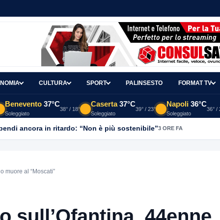
NOMIA
CULTURA
SPORT
PALINSESTO
FORMAT TV
Benevento
37°C
Caserta
37°C
Napoli
36°C
38° / 18°
39° / 23°
36° /
Soleggiato
Soleggiato
Soleggiato
ipendi ancora in ritardo: “Non è più sostenibile”
3 ORE FA
no muore al “Moscati”
to sull’Ofantina, 44enne