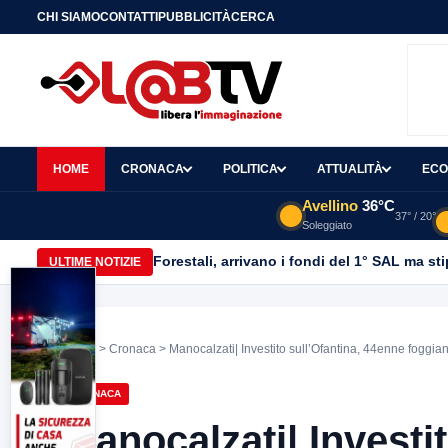
CHI SIAMO
CONTATTI
PUBBLICITÀ
CERCA
HOME
CRONACA
POLITICA
ATTUALITÀ
ECO
Avellino
36°C
37° / 20°
Soleggiato
Forestali, arrivano i fondi del 1° SAL ma st
ULTIME NOTIZIE
Home
>
Cronaca
> Manocalzati| Investito sull’Ofantina, 44enne foggia
CRONACA
Manocalzati| Investi