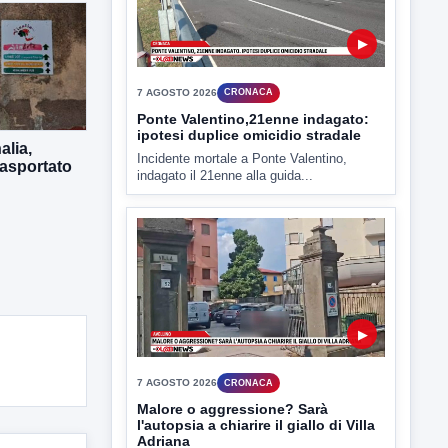
7 AGOSTO 2026
CRONACA
Ponte Valentino,21enne indagato:
ipotesi duplice omicidio stradale
Incidente mortale a Ponte Valentino,
indagato il 21enne alla guida...
alia,
rasportato
▶
7 AGOSTO 2026
CRONACA
Malore o aggressione? Sarà
l'autopsia a chiarire il giallo di Villa
Adriana
Sarà affidato con ogni probabilità all'inizio
della prossima settimana l'incarico...