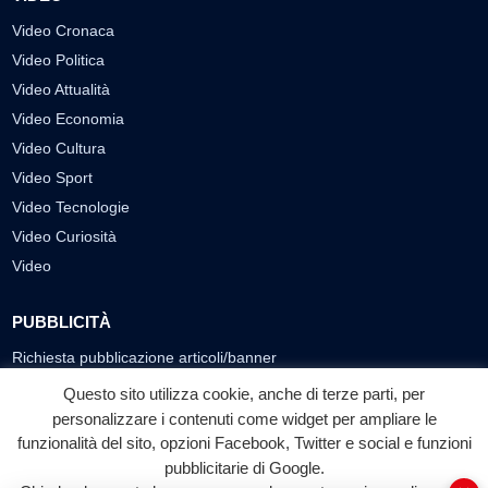
Video Cronaca
Video Politica
Video Attualità
Video Economia
Video Cultura
Video Sport
Video Tecnologie
Video Curiosità
Video
PUBBLICITÀ
Richiesta pubblicazione articoli/banner
Questo sito utilizza cookie, anche di terze parti, per
SEGUICI SUI SOCIAL
personalizzare i contenuti come widget per ampliare le
funzionalità del sito, opzioni Facebook, Twitter e social e funzioni
f
◎
▶
pubblicitarie di Google.
Facebook
Instagram
YouTube