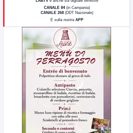
LABTV
e anche sul digitale terrestre
18:30
Di Faccia e di Profilo (repliche)
CANALE 84
(in Campania)
CANALE 268
(DDT Nazionale)
19:30
LabNews (Diretta)
E sulla nostra
APP
21:00
Free Sport
23:00
LabNews (replica)