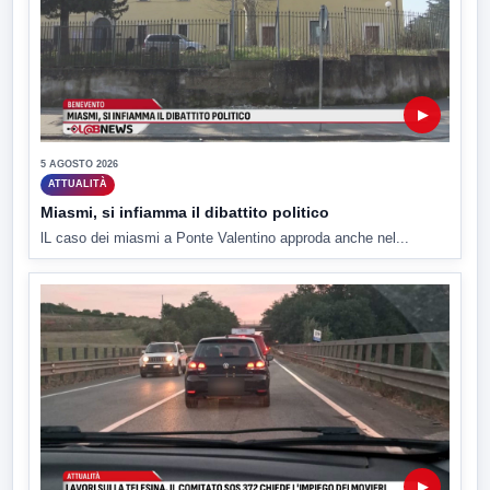
▶
5 AGOSTO 2026
ATTUALITÀ
Miasmi, si infiamma il dibattito politico
lL caso dei miasmi a Ponte Valentino approda anche nel...
▶