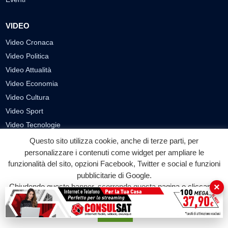
VIDEO
Video Cronaca
Video Politica
Video Attualità
Video Economia
Video Cultura
Video Sport
Video Tecnologie
Video Curiosità
Questo sito utilizza cookie, anche di terze parti, per
personalizzare i contenuti come widget per ampliare le
Video
funzionalità del sito, opzioni Facebook, Twitter e social e funzioni
pubblicitarie di Google.
PUBBLICITÀ
×
Chiudendo questo banner, scorrendo questa pagina o cliccando
Richiesta pubblicazione articoli/banner
su qualunque suo elemento acconsenti all'uso dei cookie.
Accetta
SEGUICI SUI SOCIAL