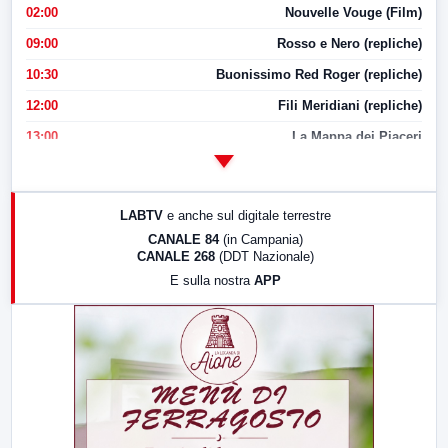
02:00
Nouvelle Vouge (Film)
09:00
Rosso e Nero (repliche)
10:30
Buonissimo Red Roger (repliche)
12:00
Fili Meridiani (repliche)
13:00
La Mappa dei Piaceri
14:00
LabNews
17:00
LabNews (replica)
LABTV
e anche sul digitale terrestre
18:30
Di Faccia e di Profilo (repliche)
CANALE 84
(in Campania)
CANALE 268
(DDT Nazionale)
19:30
LabNews (Diretta)
E sulla nostra
APP
21:00
Free Sport
23:00
LabNews (replica)