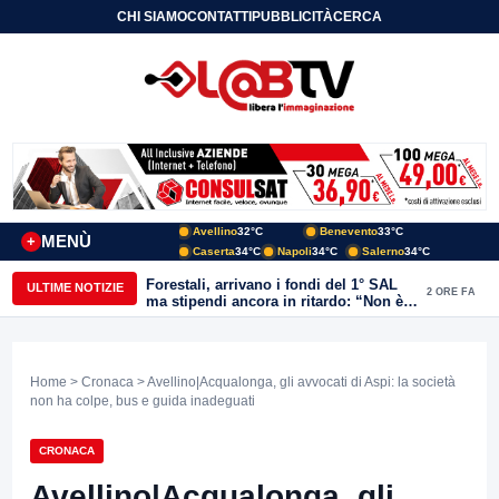
CHI SIAMO
CONTATTI
PUBBLICITÀ
CERCA
Avellino
32°C
Benevento
33°C
MENÙ
+
Caserta
34°C
Napoli
34°C
Salerno
34°C
Forestali, arrivano i fondi del 1° SAL
ULTIME NOTIZIE
2 ORE FA
ma stipendi ancora in ritardo: “Non è
più sostenibile”
Home
>
Cronaca
> Avellino|Acqualonga, gli avvocati di Aspi: la società
non ha colpe, bus e guida inadeguati
CRONACA
Avellino|Acqualonga, gli