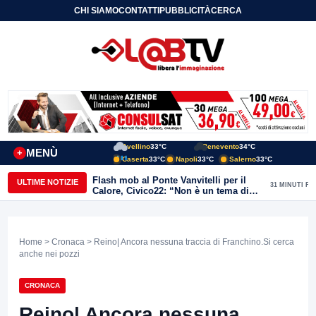
CHI SIAMO
CONTATTI
PUBBLICITÀ
CERCA
Avellino
33°C
Benevento
34°C
MENÙ
+
Caserta
33°C
Napoli
33°C
Salerno
33°C
Flash mob al Ponte Vanvitelli per il
ULTIME NOTIZIE
31 MINUTI FA
Calore, Civico22: “Non è un tema di
quartiere, riguarda tutta Benevento”
Home
>
Cronaca
> Reino| Ancora nessuna traccia di Franchino.Si cerca
anche nei pozzi
CRONACA
Reino| Ancora nessuna