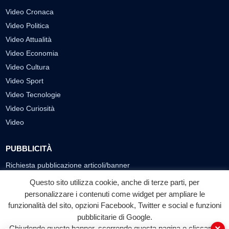
Video Cronaca
Video Politica
Video Attualità
Video Economia
Video Cultura
Video Sport
Video Tecnologie
Video Curiosità
Video
PUBBLICITÀ
Richiesta pubblicazione articoli/banner
Questo sito utilizza cookie, anche di terze parti, per
SEGUICI SUI SOCIAL
personalizzare i contenuti come widget per ampliare le
funzionalità del sito, opzioni Facebook, Twitter e social e funzioni
f
◎
▶
pubblicitarie di Google.
Facebook
Instagram
YouTube
Chiudendo questo banner, scorrendo questa pagina o cliccando