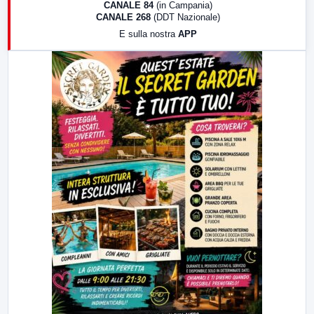
CANALE 84
(in Campania)
CANALE 268
(DDT Nazionale)
19:30
LabNews (Diretta)
E sulla nostra
APP
21:00
Free Sport
23:00
LabNews (replica)