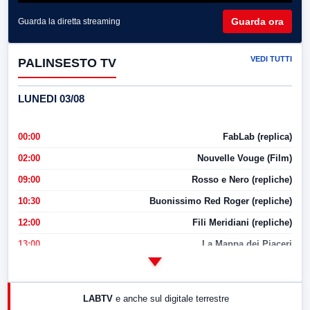
Guarda ora
Guarda la diretta streaming
VEDI TUTTI
PALINSESTO TV
LUNEDI 03/08
00:00
FabLab (replica)
02:00
Nouvelle Vouge (Film)
09:00
Rosso e Nero (repliche)
10:30
Buonissimo Red Roger (repliche)
12:00
Fili Meridiani (repliche)
13:00
La Mappa dei Piaceri
14:00
LabNews
17:00
LabNews (replica)
LABTV
e anche sul digitale terrestre
18:30
Di Faccia e di Profilo (repliche)