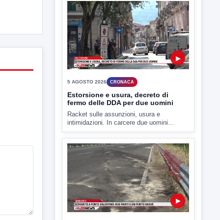
▶
6 AGOSTO 2026
CRONACA
Assunzioni sotto minaccia,
estorsione e usura: in carcere Sepe
e De Paola
In carcere i due affiliati al clan Pagnozzi
accusati di...
▶
5 AGOSTO 2026
CRONACA
Estorsione e usura, decreto di
fermo delle DDA per due uomini
Racket sulle assunzioni, usura e