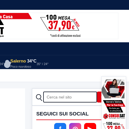
Salerno
34°C
 24°
35° / 24°
Poco nuvoloso
CERCA
Cerca
SEGUICI SUI SOCIAL
f
◎
▶