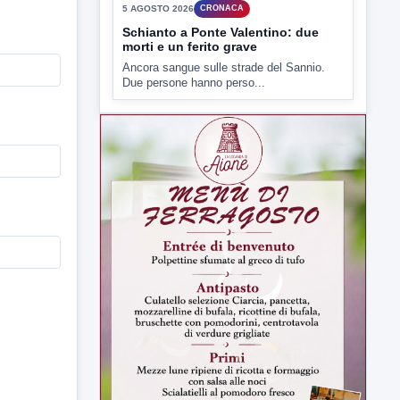
intimidazioni. In carcere due uomini...
▶
5 AGOSTO 2026
CRONACA
Schianto a Ponte Valentino: due
morti e un ferito grave
Ancora sangue sulle strade del Sannio.
Due persone hanno perso...