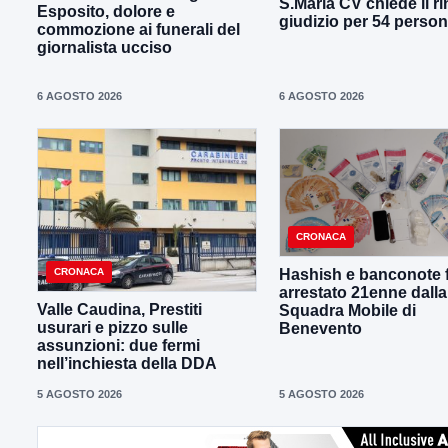
S.Maria CV chiede il ri
Esposito, dolore e
giudizio per 54 perso
commozione ai funerali del
giornalista ucciso
6 AGOSTO 2026
6 AGOSTO 2026
CRONACA
CRONACA
Hashish e banconote f
arrestato 21enne dalla
Valle Caudina, Prestiti
Squadra Mobile di
usurari e pizzo sulle
Benevento
assunzioni: due fermi
nell’inchiesta della DDA
5 AGOSTO 2026
5 AGOSTO 2026