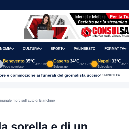
NOMIA
CULTURA
SPORT
PALINSESTO
FORMAT TV
Benevento
35°C
Caserta
34°C
Napoli
33°C
39° / 19°
36° / 22°
35° /
Poco nuvoloso
Soleggiato
Soleggiato
ore e commozione ai funerali del giornalista ucciso
18 MINUTI FA
omunale morti sull’auto di Bianchino
a sorella e di un