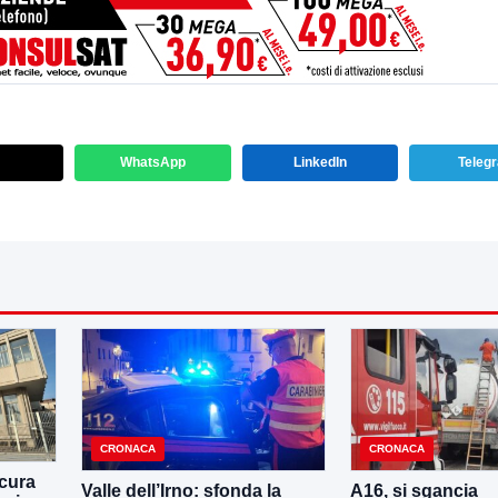
WhatsApp
LinkedIn
Teleg
CRONACA
CRONACA
cura
Valle dell’Irno: sfonda la
A16, si sgancia