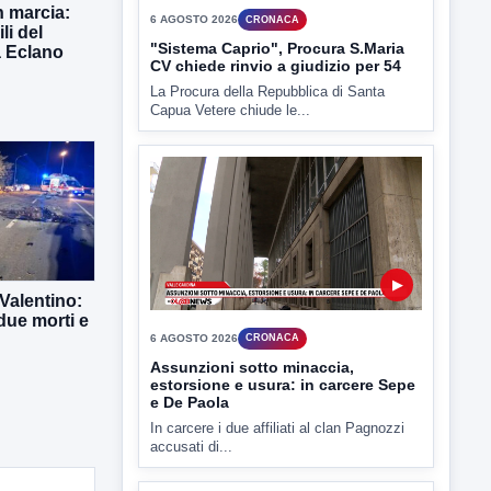
n marcia:
li del
TUTTI I VIDEO
a Eclano
▶
6 AGOSTO 2026
CRONACA
"Sistema Caprio", Procura S.Maria
CV chiede rinvio a giudizio per 54
Valentino:
La Procura della Repubblica di Santa
due morti e
Capua Vetere chiude le...