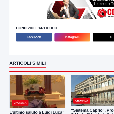
CONDIVIDI L'ARTICOLO
Facebook
Instagram
X
ARTICOLI SIMILI
CRONACA
CRONACA
“Sistema Caprio”, Pro
L’ultimo saluto a Luigi Luca”