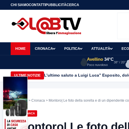
CHI SIAMO
CONTATTI
PUBBLICITÀ
CERCA
HOME
CRONACA
POLITICA
ATTUALITÀ
ECO
Avellino
34°C
38° / 20°
Poco nuvoloso
L’ultimo saluto a Luigi Luca” Esposito, dol
ULTIME NOTIZIE
Home
>
Cronaca
> Montoro| Le foto della sorella e di un dipendente c
CRONACA
Montoro| Le foto dell