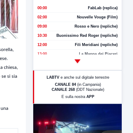
00:00
FabLab (replica)
02:00
Nouvelle Vouge (Film)
09:00
Rosso e Nero (repliche)
10:30
Buonissimo Red Roger (repliche)
12:00
Fili Meridiani (repliche)
orella,
13:00
La Mappa dei Piaceri
ese.
14:00
LabNews
la chiesa,
17:00
LabNews (replica)
se si sia
LABTV
e anche sul digitale terrestre
18:30
Di Faccia e di Profilo (repliche)
CANALE 84
(in Campania)
CANALE 268
(DDT Nazionale)
19:30
LabNews (Diretta)
E sulla nostra
APP
21:00
Free Sport
 una
23:00
LabNews (replica)