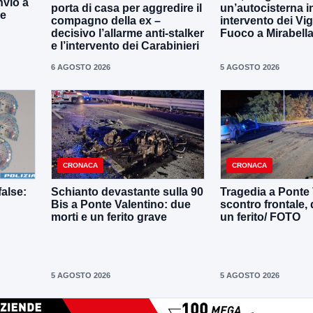
nvio a
porta di casa per aggredire il
un’autocisterna i
ne
compagno della ex –
intervento dei Vigi
decisivo l’allarme anti-stalker
Fuoco a Mirabell
e l’intervento dei Carabinieri
6 AGOSTO 2026
5 AGOSTO 2026
CRONACA
CRONACA
alse:
Schianto devastante sulla 90
Tragedia a Ponte 
Bis a Ponte Valentino: due
scontro frontale, 
morti e un ferito grave
un ferito/ FOTO
5 AGOSTO 2026
5 AGOSTO 2026