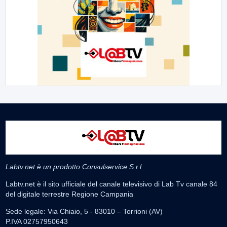
Labtv.net è un prodotto Consulservice S.r.l.
Labtv.net è il sito ufficiale del canale televisivo di Lab Tv canale 84
del digitale terrestre Regione Campania
Sede legale: Via Chiaio, 5 - 83010 – Torrioni (AV)
P.IVA 02757950643