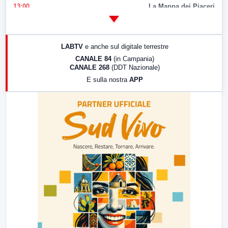
13:00
La Mappa dei Piaceri
14:00
LabNews
17:00
LabNews (replica)
LABTV
e anche sul digitale terrestre
18:30
Di Faccia e di Profilo (repliche)
CANALE 84
(in Campania)
CANALE 268
(DDT Nazionale)
19:30
LabNews (Diretta)
E sulla nostra
APP
21:00
Free Sport
23:00
LabNews (replica)