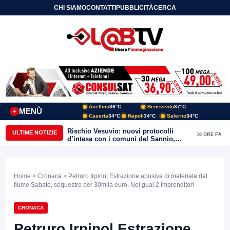
CHI SIAMO
CONTATTI
PUBBLICITÀ
CERCA
Avellino
36°C
Benevento
37°C
MENÙ
+
Caserta
34°C
Napoli
34°C
Salerno
34°C
Rischio Vesuvio: nuovi protocolli
ULTIME NOTIZIE
16 ORE FA
d’intesa con i comuni del Sannio,
firmato il protocollo con Arpaise
Home
>
Cronaca
> Petruro Irpino| Estrazione abusiva di materiale dal
fiume Sabato, sequestro per 30mila euro. Nei guai 2 imprenditori
CRONACA
Petruro Irpino| Estrazione