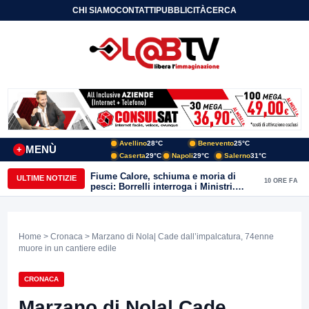
CHI SIAMO
CONTATTI
PUBBLICITÀ
CERCA
Avellino
28°C
Benevento
25°C
MENÙ
+
Caserta
29°C
Napoli
29°C
Salerno
31°C
Fiume Calore, schiuma e moria di
ULTIME NOTIZIE
10 ORE FA
pesci: Borrelli interroga i Ministri.
“Benevento paga l’assenza del
depuratore
Home
>
Cronaca
> Marzano di Nola| Cade dall’impalcatura, 74enne
muore in un cantiere edile
CRONACA
Marzano di Nola| Cade