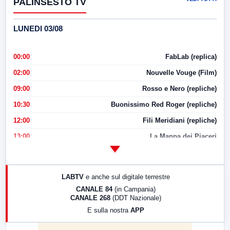
PALINSESTO TV
LUNEDI 03/08
00:00
FabLab (replica)
02:00
Nouvelle Vouge (Film)
09:00
Rosso e Nero (repliche)
10:30
Buonissimo Red Roger (repliche)
12:00
Fili Meridiani (repliche)
13:00
La Mappa dei Piaceri
14:00
LabNews
17:00
LabNews (replica)
LABTV
e anche sul digitale terrestre
18:30
Di Faccia e di Profilo (repliche)
CANALE 84
(in Campania)
CANALE 268
(DDT Nazionale)
19:30
LabNews (Diretta)
E sulla nostra
APP
21:00
Free Sport