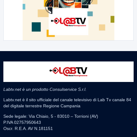
Labtv.net è un prodotto Consulservice S.r.l.
Labtv.net è il sito ufficiale del canale televisivo di Lab Tv canale 84
del digitale terrestre Regione Campania
Sede legale: Via Chiaio, 5 - 83010 – Torrioni (AV)
P.IVA 02757950643
Oscr. R.E.A. AV N.181151