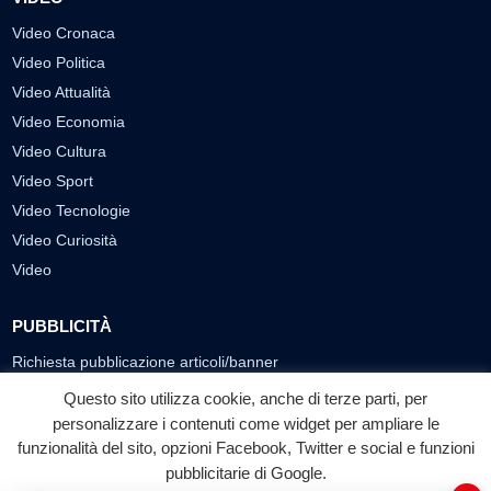
Video Cronaca
Video Politica
Video Attualità
Video Economia
Video Cultura
Video Sport
Video Tecnologie
Video Curiosità
Video
PUBBLICITÀ
Richiesta pubblicazione articoli/banner
Questo sito utilizza cookie, anche di terze parti, per
SEGUICI SUI SOCIAL
personalizzare i contenuti come widget per ampliare le
funzionalità del sito, opzioni Facebook, Twitter e social e funzioni
f
◎
▶
pubblicitarie di Google.
Facebook
Instagram
YouTube