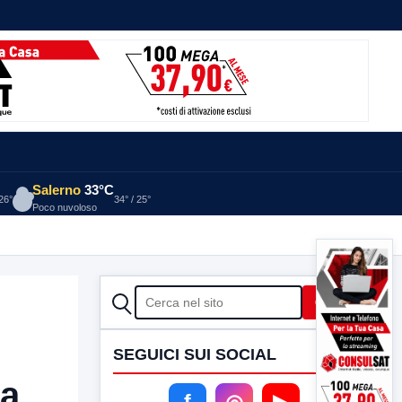
Salerno
33°C
 26°
34° / 25°
Poco nuvoloso
CERCA
Cerca
SEGUICI SUI SOCIAL
ca
f
◎
▶