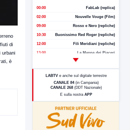
00:00
FabLab (replica)
02:00
Nouvelle Vouge (Film)
09:00
Rosso e Nero (repliche)
10:30
Buonissimo Red Roger (repliche)
erreno
12:00
Fili Meridiani (repliche)
iuti di
i urbani
13:00
La Mappa dei Piaceri
ati, è
14:00
LabNews
17:00
LabNews (replica)
LABTV
e anche sul digitale terrestre
18:30
Di Faccia e di Profilo (repliche)
CANALE 84
(in Campania)
CANALE 268
(DDT Nazionale)
19:30
LabNews (Diretta)
E sulla nostra
APP
21:00
Free Sport
23:00
LabNews (replica)