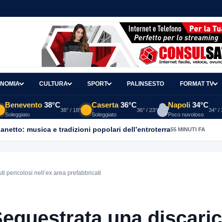
NOMIA
CULTURA
SPORT
PALINSESTO
FORMAT TV
Benevento
38°C
Caserta
36°C
Napoli
34°C
38° / 18°
36° / 23°
34° /
Soleggiato
Soleggiato
Poco nuvoloso
ganetto: musica e tradizioni popolari dell’entroterra
55 MINUTI FA
i pericolosi nell’ex area prefabbricati
equestrata una discari