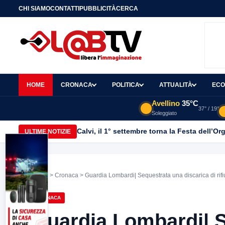
CHI SIAMO
CONTATTI
PUBBLICITÀ
CERCA
HOME
CRONACA
POLITICA
ATTUALITÀ
ECO
Avellino
35°C
37° / 19°
Soleggiato
Calvi, il 1° settembre torna la Festa dell’Or
ULTIME NOTIZIE
Home
>
Cronaca
> Guardia Lombardi| Sequestrata una discarica di rifiut
CRONACA
Guardia Lombardi| S