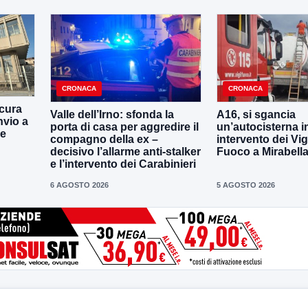
CRONACA
CRONACA
cura
Valle dell’Irno: sfonda la
A16, si sgancia
nvio a
porta di casa per aggredire il
un’autocisterna i
ne
compagno della ex –
intervento dei Vigi
decisivo l’allarme anti-stalker
Fuoco a Mirabell
e l’intervento dei Carabinieri
6 AGOSTO 2026
5 AGOSTO 2026