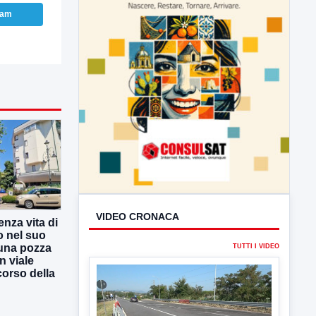
ram
enza vita di
o nel suo
una pozza
n viale
VIDEO CRONACA
 corso della
TUTTI I VIDEO