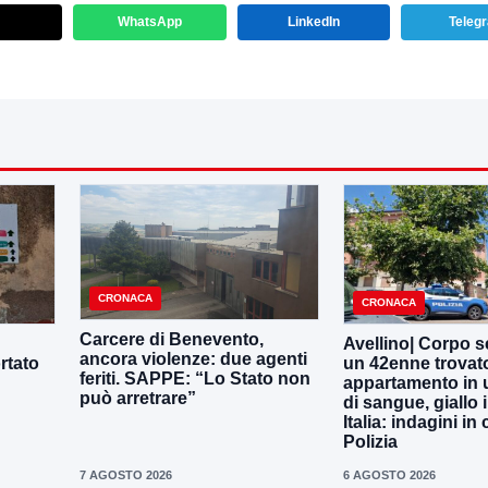
WhatsApp
LinkedIn
Teleg
CRONACA
CRONACA
Carcere di Benevento,
Avellino| Corpo s
ancora violenze: due agenti
rtato
un 42enne trovat
feriti. SAPPE: “Lo Stato non
appartamento in 
può arretrare”
di sangue, giallo i
Italia: indagini in
Polizia
7 AGOSTO 2026
6 AGOSTO 2026