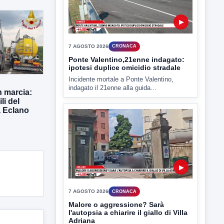
▶
7 AGOSTO 2026
CRONACA
n marcia:
Ponte Valentino,21enne indagato:
li del
ipotesi duplice omicidio stradale
a Eclano
Incidente mortale a Ponte Valentino,
indagato il 21enne alla guida...
▶