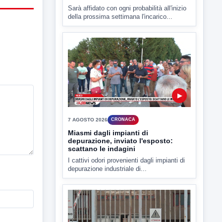
7 AGOSTO 2026
CRONACA
Malore o aggressione? Sarà
l'autopsia a chiarire il giallo di Villa
Adriana
Sarà affidato con ogni probabilità all'inizio
della prossima settimana l'incarico...
▶
7 AGOSTO 2026
CRONACA
Miasmi dagli impianti di
depurazione, inviato l'esposto:
scattano le indagini
I cattivi odori provenienti dagli impianti di
depurazione industriale di...