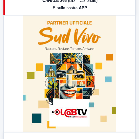
CANALE 268
(DDT Nazionale)
19:30
LabNews (Diretta)
E sulla nostra
APP
21:00
Free Sport
23:00
LabNews (replica)