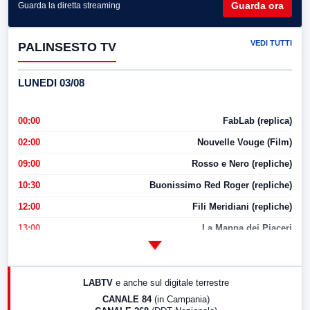
Guarda ora
Guarda la diretta streaming
VEDI TUTTI
PALINSESTO TV
LUNEDI 03/08
00:00
FabLab (replica)
02:00
Nouvelle Vouge (Film)
09:00
Rosso e Nero (repliche)
10:30
Buonissimo Red Roger (repliche)
12:00
Fili Meridiani (repliche)
13:00
La Mappa dei Piaceri
14:00
LabNews
17:00
LabNews (replica)
LABTV
e anche sul digitale terrestre
18:30
Di Faccia e di Profilo (repliche)
CANALE 84
(in Campania)