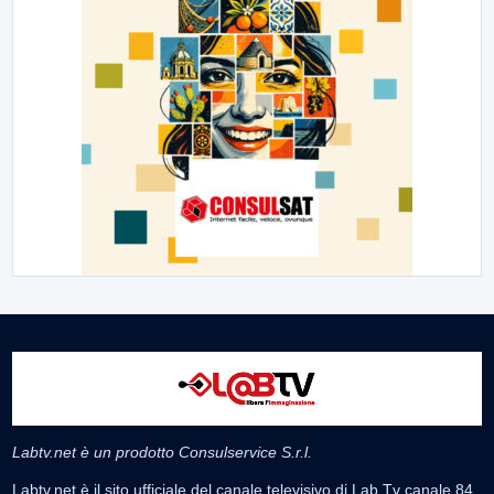
Labtv.net è un prodotto Consulservice S.r.l.
Labtv.net è il sito ufficiale del canale televisivo di Lab Tv canale 84