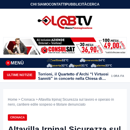
CHI SIAMO
CONTATTI
PUBBLICITÀ
CERCA
Avellino
32°C
Benevento
34°C
MENÙ
+
Caserta
32°C
Napoli
31°C
Salerno
33°C
Torrioni, il Quartetto d’Archi “I Virtuosi
ULTIME NOTIZIE
1 ORA FA
Sanniti” in concerto nella Chiesa di
San Michele Arcangelo
Home
>
Cronaca
> Altavilla Irpina| Sicurezza sul lavoro e operaio in
nero, cantiere edile sospeso e titolare denunciato
CRONACA
Altavilla Irpina| Sicurezza sul