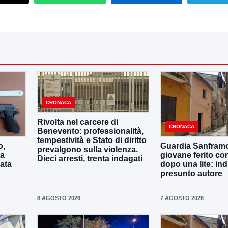
CRONACA
Rivolta nel carcere di
CRONACA
Benevento: professionalità,
tempestività e Stato di diritto
o,
Guardia Sanframo
prevalgono sulla violenza.
ta
giovane ferito con
Dieci arresti, trenta indagati
tata
dopo una lite: ind
presunto autore
8 AGOSTO 2026
7 AGOSTO 2026