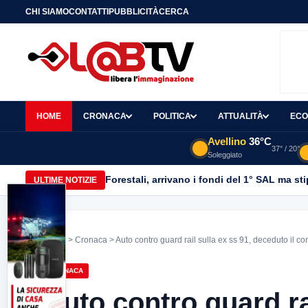
CHI SIAMO
CONTATTI
PUBBLICITÀ
CERCA
HOME
CRONACA
POLITICA
ATTUALITÀ
ECO
Avellino
36°C
37° / 20°
Soleggiato
Forestali, arrivano i fondi del 1° SAL ma st
ULTIME NOTIZIE
Home
>
Cronaca
> Auto contro guard rail sulla ex ss 91, deceduto il con
CRONACA
Auto contro guard ra