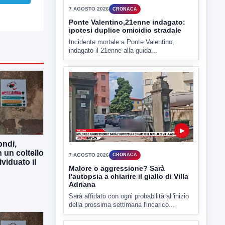
▶
7 AGOSTO 2026
CRONACA
Ponte Valentino,21enne indagato:
ipotesi duplice omicidio stradale
Incidente mortale a Ponte Valentino,
indagato il 21enne alla guida...
ndi,
 un coltello
ividuato il
▶
7 AGOSTO 2026
CRONACA
Malore o aggressione? Sarà
l'autopsia a chiarire il giallo di Villa
Adriana