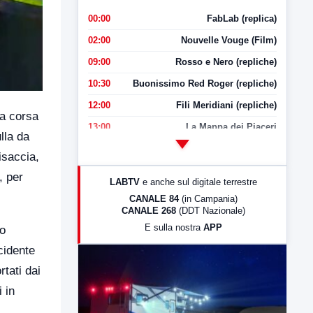
00:00
FabLab (replica)
02:00
Nouvelle Vouge (Film)
09:00
Rosso e Nero (repliche)
10:30
Buonissimo Red Roger (repliche)
12:00
Fili Meridiani (repliche)
ua corsa
13:00
La Mappa dei Piaceri
lla da
14:00
LabNews
isaccia,
17:00
LabNews (replica)
, per
LABTV
e anche sul digitale terrestre
18:30
Di Faccia e di Profilo (repliche)
CANALE 84
(in Campania)
CANALE 268
(DDT Nazionale)
19:30
LabNews (Diretta)
E sulla nostra
APP
do
21:00
Free Sport
cidente
23:00
LabNews (replica)
rtati dai
 in