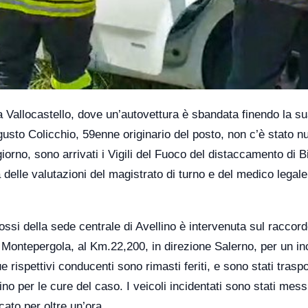
via Vallocastello, dove un’autovettura è sbandata finendo la s
gusto Colicchio, 59enne originario del posto, non c’è stato nu
iorno, sono arrivati i Vigili del Fuoco del distaccamento di B
sa delle valutazioni del magistrato di turno e del medico legale
si della sede centrale di Avellino è intervenuta sul raccor
el Montepergola, al Km.22,200, in direzione Salerno, per un in
 rispettivi conducenti sono rimasti feriti, e sono stati traspo
no per le cure del caso. I veicoli incidentati sono stati messi
cato per oltre un’ora.