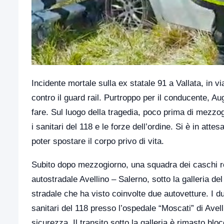
Incidente mortale sulla ex statale 91 a Vallata, in 
contro il guard rail. Purtroppo per il conducente, Au
fare. Sul luogo della tragedia, poco prima di mezzog
i sanitari del 118 e le forze dell’ordine. Si è in atte
poter spostare il corpo privo di vita.
Subito dopo mezzogiorno, una squadra dei caschi ros
autostradale Avellino – Salerno, sotto la galleria d
stradale che ha visto coinvolte due autovetture. I due
sanitari del 118 presso l’ospedale “Moscati” di Avelli
sicurezza. Il transito sotto la galleria è rimasto bloc