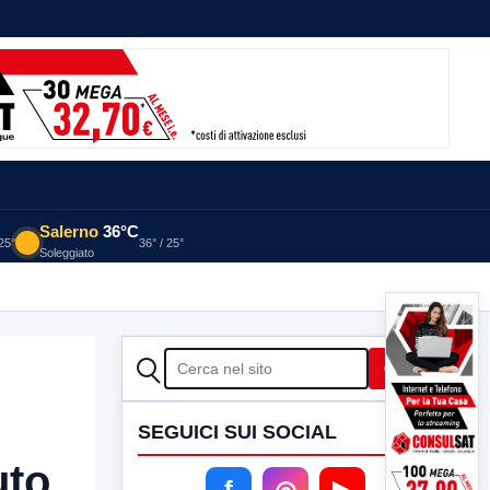
Salerno
36°C
 25°
36° / 25°
Soleggiato
CERCA
Cerca
SEGUICI SUI SOCIAL
uto
f
◎
▶