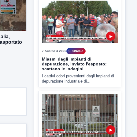
Sarà affidato con ogni probabilità all'inizio
della prossima settimana l'incarico...
alia,
rasportato
▶
7 AGOSTO 2026
CRONACA
Miasmi dagli impianti di
depurazione, inviato l'esposto:
scattano le indagini
I cattivi odori provenienti dagli impianti di
depurazione industriale di...