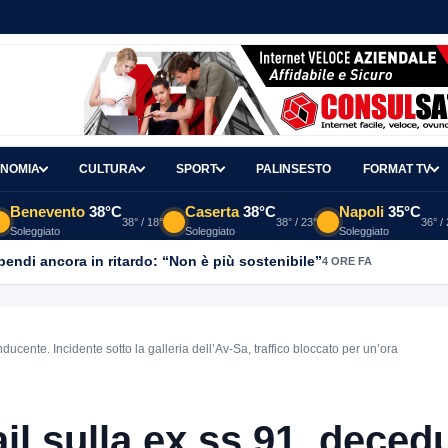
NOMIA
CULTURA
SPORT
PALINSESTO
FORMAT TV
Benevento
38°C
Caserta
38°C
Napoli
35°C
38° / 18°
38° / 23°
36° /
Soleggiato
Soleggiato
Soleggiato
ipendi ancora in ritardo: “Non è più sostenibile”
4 ORE FA
ducente. Incidente sotto la galleria dell’Av-Sa, traffico bloccato per un’ora
il sulla ex ss 91, deced