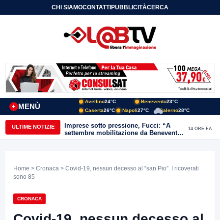
CHI SIAMO
CONTATTI
PUBBLICITÀ
CERCA
Avellino
24°C
Benevento
23°C
MENÙ
+
Caserta
26°C
Napoli
27°C
Salerno
28°C
Imprese sotto pressione, Fucci: “A
ULTIME NOTIZIE
14 ORE FA
settembre mobilitazione da Benevento
e Avellino”
Home
>
Cronaca
> Covid-19, nessun decesso al “san Pio”. I ricoverati
sono 85
CRONACA
Covid-19, nessun decesso al