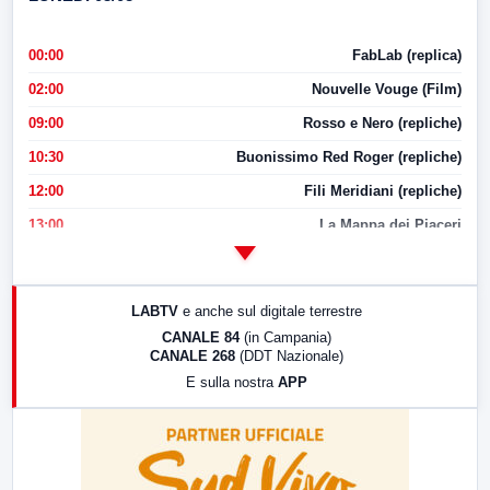
00:00
FabLab (replica)
02:00
Nouvelle Vouge (Film)
09:00
Rosso e Nero (repliche)
10:30
Buonissimo Red Roger (repliche)
12:00
Fili Meridiani (repliche)
13:00
La Mappa dei Piaceri
14:00
LabNews
17:00
LabNews (replica)
LABTV
e anche sul digitale terrestre
18:30
Di Faccia e di Profilo (repliche)
CANALE 84
(in Campania)
CANALE 268
(DDT Nazionale)
19:30
LabNews (Diretta)
E sulla nostra
APP
21:00
Free Sport
23:00
LabNews (replica)