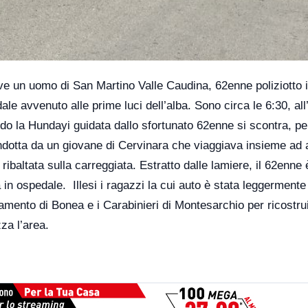
ve un uomo di San Martino Valle Caudina, 62enne poliziotto 
le avvenuto alle prime luci dell’alba. Sono circa le 6:30, all
do la Hundayi guidata dallo sfortunato 62enne si scontra, p
dotta da un giovane di Cervinara che viaggiava insieme ad a
 ribaltata sulla carreggiata. Estratto dalle lamiere, il 62enne 
 in ospedale. Illesi i ragazzi la cui auto è stata leggermente
camento di Bonea e i Carabinieri di Montesarchio per ricostru
za l’area.