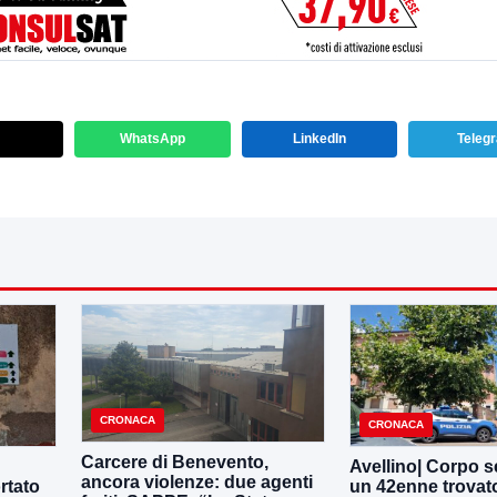
WhatsApp
LinkedIn
Teleg
CRONACA
CRONACA
Carcere di Benevento,
Avellino| Corpo s
ancora violenze: due agenti
rtato
un 42enne trovat