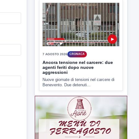
▶
7 AGOSTO 2026
CRONACA
Ancora tensione nel carcere: due
agenti feriti dopo nuove
aggressioni
Nuove giornate di tensioni nel carcere di
Benevento. Due detenuti...