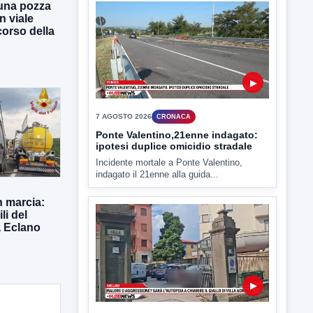
una pozza
n viale
 corso della
▶
7 AGOSTO 2026
CRONACA
Ponte Valentino,21enne indagato:
ipotesi duplice omicidio stradale
Incidente mortale a Ponte Valentino,
indagato il 21enne alla guida...
n marcia:
li del
a Eclano
▶
7 AGOSTO 2026
CRONACA
Malore o aggressione? Sarà
l'autopsia a chiarire il giallo di Villa
Adriana