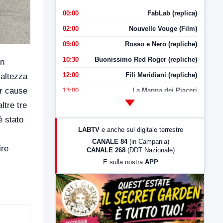
00:00
FabLab (replica)
02:00
Nouvelle Vouge (Film)
09:00
Rosso e Nero (repliche)
10:30
Buonissimo Red Roger (repliche)
in
12:00
Fili Meridiani (repliche)
’altezza
er cause
13:00
La Mappa dei Piaceri
ltre tre
14:00
LabNews
è stato
17:00
LabNews (replica)
LABTV
e anche sul digitale terrestre
18:30
Di Faccia e di Profilo (repliche)
CANALE 84
(in Campania)
ire
CANALE 268
(DDT Nazionale)
19:30
LabNews (Diretta)
E sulla nostra
APP
21:00
Free Sport
23:00
LabNews (replica)