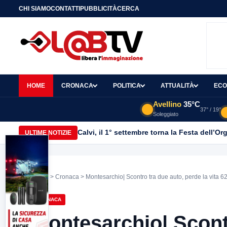
CHI SIAMO
CONTATTI
PUBBLICITÀ
CERCA
HOME
CRONACA
POLITICA
ATTUALITÀ
ECO
Avellino
35°C
37° / 19°
Soleggiato
Calvi, il 1° settembre torna la Festa dell’Or
ULTIME NOTIZIE
Home
>
Cronaca
> Montesarchio| Scontro tra due auto, perde la vita 
CRONACA
Montesarchio| Scontr