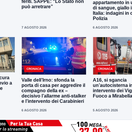
feriti. SAPPE: “Lo Stato non
appartamento in 
può arretrare”
di sangue, giallo i
Italia: indagini in
Polizia
7 AGOSTO 2026
6 AGOSTO 2026
CRONACA
CRONACA
cura
Valle dell’Irno: sfonda la
A16, si sgancia
nvio a
porta di casa per aggredire il
un’autocisterna i
ne
compagno della ex –
intervento dei Vigi
decisivo l’allarme anti-stalker
Fuoco a Mirabell
e l’intervento dei Carabinieri
6 AGOSTO 2026
5 AGOSTO 2026