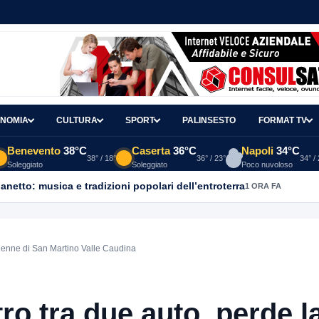
NOMIA
CULTURA
SPORT
PALINSESTO
FORMAT TV
Benevento
38°C
Caserta
36°C
Napoli
34°C
38° / 18°
36° / 23°
34° /
Soleggiato
Soleggiato
Poco nuvoloso
ganetto: musica e tradizioni popolari dell’entroterra
1 ORA FA
62enne di San Martino Valle Caudina
o tra due auto, perde l