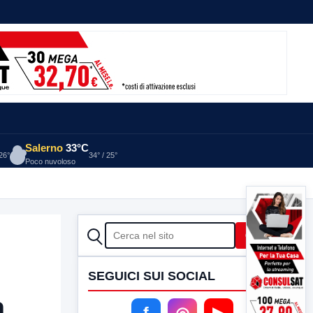
Salerno
33°C
 26°
34° / 25°
Poco nuvoloso
CERCA
Cerca
SEGUICI SUI SOCIAL
a
f
◎
▶