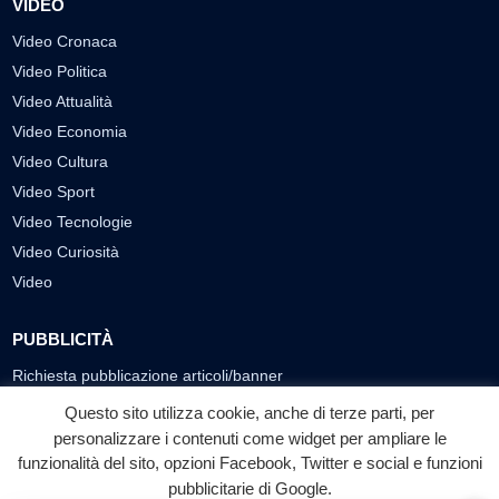
VIDEO
Video Cronaca
Video Politica
Video Attualità
Video Economia
Video Cultura
Video Sport
Video Tecnologie
Video Curiosità
Video
PUBBLICITÀ
Richiesta pubblicazione articoli/banner
Questo sito utilizza cookie, anche di terze parti, per
SEGUICI SUI SOCIAL
personalizzare i contenuti come widget per ampliare le
f
◎
▶
funzionalità del sito, opzioni Facebook, Twitter e social e funzioni
pubblicitarie di Google.