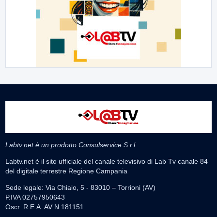
Labtv.net è un prodotto Consulservice S.r.l.
Labtv.net è il sito ufficiale del canale televisivo di Lab Tv canale 84
del digitale terrestre Regione Campania
Sede legale: Via Chiaio, 5 - 83010 – Torrioni (AV)
P.IVA 02757950643
Oscr. R.E.A. AV N.181151