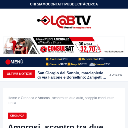
CHI SIAMO
CONTATTI
PUBBLICITÀ
CERCA
Avellino
29°C
Benevento
31°C
MENÙ
+
Caserta
30°C
Napoli
30°C
Salerno
32°C
San Giorgio del Sannio, marciapiede
ULTIME NOTIZIE
3 ORE FA
di via Falcone e Borsellino: Zampetti e
Lombardi replicano alle polemiche
Home
>
Cronaca
> Amorosi, scontro tra due auto, scoppia conduttura
idrica
CRONACA
Amorosi, scontro tra due