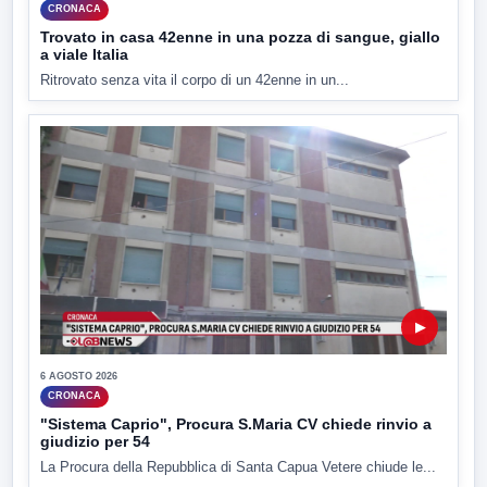
CRONACA
Trovato in casa 42enne in una pozza di sangue, giallo
a viale Italia
Ritrovato senza vita il corpo di un 42enne in un...
▶
6 AGOSTO 2026
CRONACA
"Sistema Caprio", Procura S.Maria CV chiede rinvio a
giudizio per 54
La Procura della Repubblica di Santa Capua Vetere chiude le...