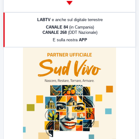
14:00
LabNews
17:00
LabNews (replica)
LABTV
e anche sul digitale terrestre
18:30
Di Faccia e di Profilo (repliche)
CANALE 84
(in Campania)
CANALE 268
(DDT Nazionale)
19:30
LabNews (Diretta)
E sulla nostra
APP
21:00
Free Sport
23:00
LabNews (replica)