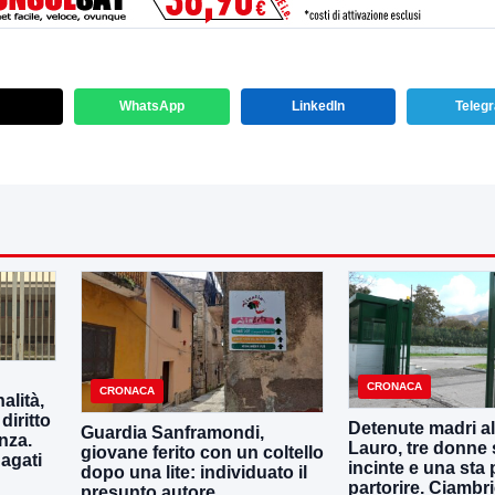
WhatsApp
LinkedIn
Teleg
CRONACA
CRONACA
alità,
diritto
Detenute madri al
Guardia Sanframondi,
nza.
Lauro, tre donne
giovane ferito con un coltello
dagati
incinte e una sta 
dopo una lite: individuato il
partorire. Ciambri
presunto autore