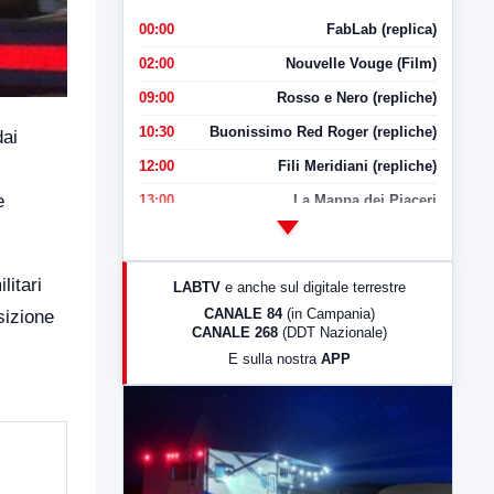
00:00
FabLab (replica)
02:00
Nouvelle Vouge (Film)
09:00
Rosso e Nero (repliche)
10:30
Buonissimo Red Roger (repliche)
dai
12:00
Fili Meridiani (repliche)
e
13:00
La Mappa dei Piaceri
14:00
LabNews
17:00
LabNews (replica)
litari
LABTV
e anche sul digitale terrestre
18:30
Di Faccia e di Profilo (repliche)
CANALE 84
(in Campania)
sizione
CANALE 268
(DDT Nazionale)
19:30
LabNews (Diretta)
E sulla nostra
APP
21:00
Free Sport
23:00
LabNews (replica)