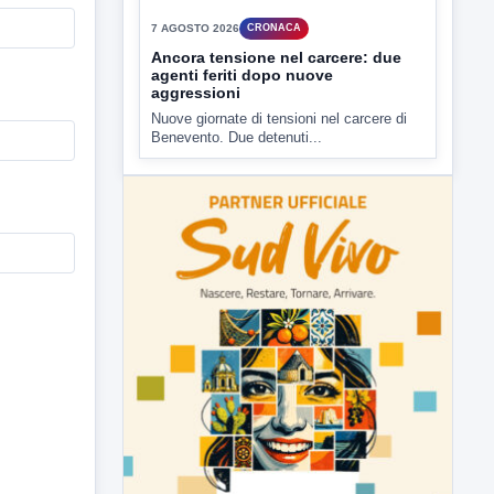
I cattivi odori provenienti dagli impianti di
depurazione industriale di...
▶
7 AGOSTO 2026
CRONACA
Ancora tensione nel carcere: due
agenti feriti dopo nuove
aggressioni
Nuove giornate di tensioni nel carcere di
Benevento. Due detenuti...