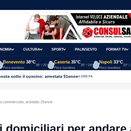
NOMIA
CULTURA
SPORT
PALINSESTO
FORMAT TV
Benevento
38°C
Caserta
35°C
Napoli
33°C
38° / 20°
35° / 24°
33° /
Poco nuvoloso
Poco nuvoloso
Poco nuvoloso
osta sotto il cuscino: arrestata 51enne
4 ORE FA
tro commerciale, arrestato 25enne
 domiciliari per andare 