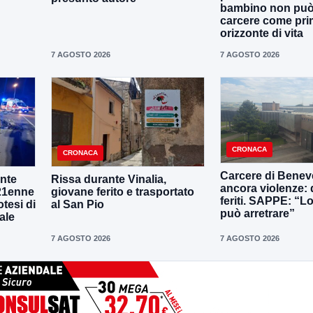
bambino non può 
carcere come pr
orizzonte di vita
7 AGOSTO 2026
7 AGOSTO 2026
CRONACA
CRONACA
Carcere di Benev
onte
Rissa durante Vinalia,
ancora violenze: 
 21enne
giovane ferito e trasportato
feriti. SAPPE: “L
otesi di
al San Pio
può arretrare”
ale
7 AGOSTO 2026
7 AGOSTO 2026