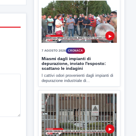
▶
7 AGOSTO 2026
CRONACA
Malore o aggressione? Sarà
l'autopsia a chiarire il giallo di Villa
Adriana
Sarà affidato con ogni probabilità all'inizio
della prossima settimana l'incarico...
▶
7 AGOSTO 2026
CRONACA
Miasmi dagli impianti di
depurazione, inviato l'esposto:
scattano le indagini