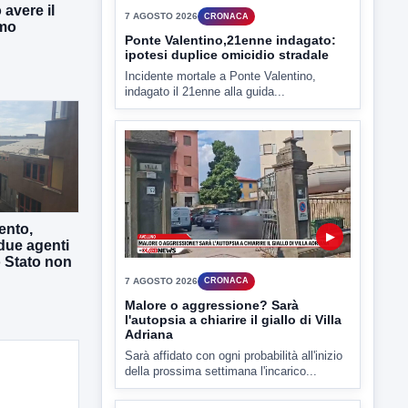
avere il
imo
TUTTI I VIDEO
▶
7 AGOSTO 2026
CRONACA
Ponte Valentino,21enne indagato:
ento,
ipotesi duplice omicidio stradale
due agenti
Incidente mortale a Ponte Valentino,
o Stato non
indagato il 21enne alla guida...