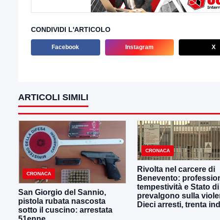
CONDIVIDI L'ARTICOLO
Facebook
Instagram
X
ARTICOLI SIMILI
CRONACA
Rivolta nel carcere di
CRONACA
Benevento: profession
tempestività e Stato di 
San Giorgio del Sannio,
prevalgono sulla viole
pistola rubata nascosta
Dieci arresti, trenta in
sotto il cuscino: arrestata
51enne