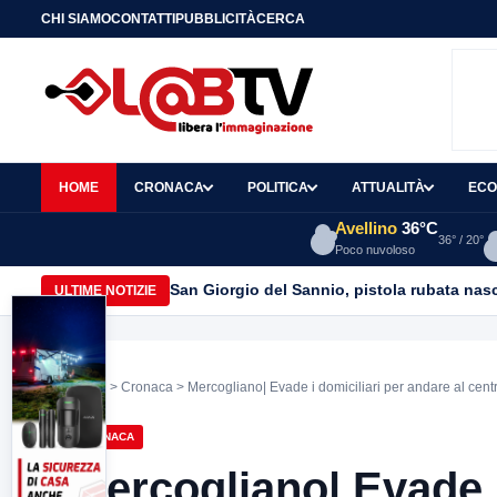
CHI SIAMO
CONTATTI
PUBBLICITÀ
CERCA
HOME
CRONACA
POLITICA
ATTUALITÀ
ECO
Avellino
36°C
36° / 20°
Poco nuvoloso
San Giorgio del Sannio, pistola rubata nasc
ULTIME NOTIZIE
Home
>
Cronaca
> Mercogliano| Evade i domiciliari per andare al cen
CRONACA
Mercogliano| Evade i