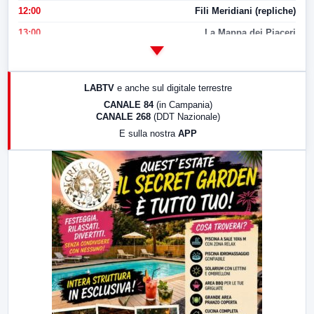
12:00
Fili Meridiani (repliche)
13:00
La Mappa dei Piaceri
14:00
LabNews
17:00
LabNews (replica)
LABTV
e anche sul digitale terrestre
18:30
Di Faccia e di Profilo (repliche)
CANALE 84
(in Campania)
CANALE 268
(DDT Nazionale)
19:30
LabNews (Diretta)
E sulla nostra
APP
21:00
Free Sport
23:00
LabNews (replica)