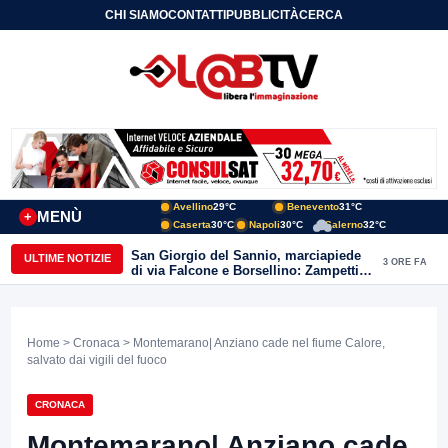
CHI SIAMO
CONTATTI
PUBBLICITÀ
CERCA
Avellino
29°C
Benevento
31°C
MENÙ
+
Caserta
30°C
Napoli
30°C
Salerno
32°C
San Giorgio del Sannio, marciapiede
ULTIME NOTIZIE
3 ORE FA
di via Falcone e Borsellino: Zampetti e
Lombardi replicano alle polemiche
Home
>
Cronaca
> Montemarano| Anziano cade nel fiume Calore,
salvato dai vigili del fuoco
CRONACA
Montemarano| Anziano cade