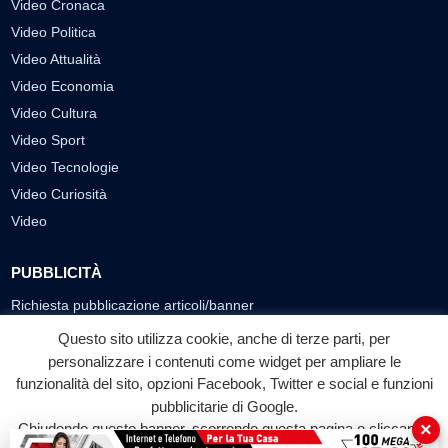
Video Cronaca
Video Politica
Video Attualità
Video Economia
Video Cultura
Video Sport
Video Tecnologie
Video Curiosità
Video
PUBBLICITÀ
Richiesta pubblicazione articoli/banner
Questo sito utilizza cookie, anche di terze parti, per
SEGUICI SUI SOCIAL
personalizzare i contenuti come widget per ampliare le
funzionalità del sito, opzioni Facebook, Twitter e social e funzioni
f
◎
▶
pubblicitarie di Google.
Facebook
Instagram
YouTube
×
Chiudendo questo banner, scorrendo questa pagina o cliccando