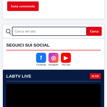
CERCA
Cerca
SEGUICI SUI SOCIAL
f
◎
▶
Facebook
Instagram
YouTube
LABTV LIVE
LIVE