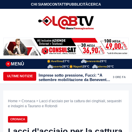
CHI SIAMO
CONTATTI
PUBBLICITÀ
CERCA
Avellino
27°C
Benevento
29°C
MENÙ
+
Caserta
28°C
Napoli
29°C
Salerno
30°C
Imprese sotto pressione, Fucci: “A
ULTIME NOTIZIE
3 ORE FA
settembre mobilitazione da Benevento
e Avellino”
Home
>
Cronaca
> Lacci d’acciaio per la cattura dei cinghiali, sequestri
e indagini a Taurano e Rotondi
CRONACA
Lacci d’acciaio per la cattura