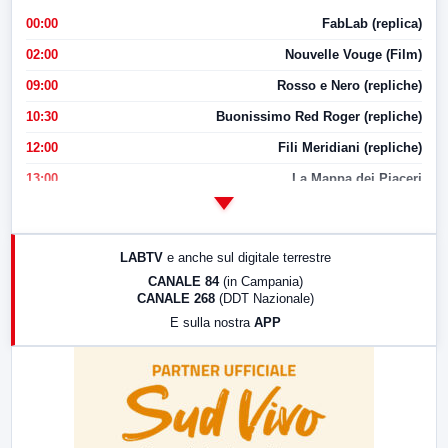
00:00
FabLab (replica)
02:00
Nouvelle Vouge (Film)
09:00
Rosso e Nero (repliche)
10:30
Buonissimo Red Roger (repliche)
12:00
Fili Meridiani (repliche)
13:00
La Mappa dei Piaceri
14:00
LabNews
17:00
LabNews (replica)
LABTV
e anche sul digitale terrestre
18:30
Di Faccia e di Profilo (repliche)
CANALE 84
(in Campania)
CANALE 268
(DDT Nazionale)
19:30
LabNews (Diretta)
E sulla nostra
APP
21:00
Free Sport
23:00
LabNews (replica)