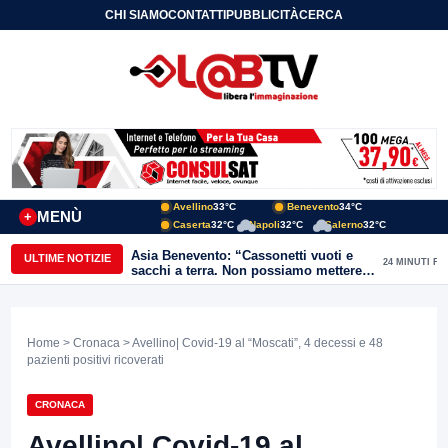
CHI SIAMO
CONTATTI
PUBBLICITÀ
CERCA
Avellino
33°C
Benevento
34°C
MENÙ
+
Caserta
32°C
Napoli
32°C
Salerno
32°C
Asia Benevento: “Cassonetti vuoti e
ULTIME NOTIZIE
24 MINUTI FA
sacchi a terra. Non possiamo mettere
una toppa alla mancanza di rispetto”
Home
>
Cronaca
> Avellino| Covid-19 al “Moscati”, 4 decessi e 48
pazienti positivi ricoverati
CRONACA
Avellino| Covid-19 al