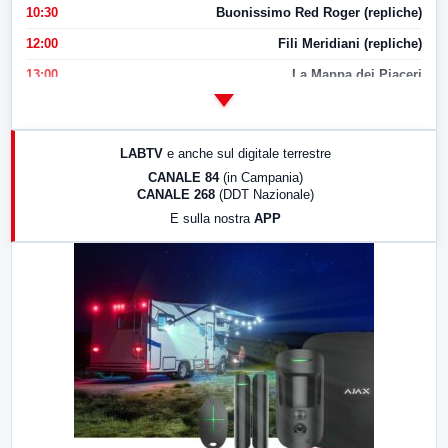
10:30
Buonissimo Red Roger (repliche)
12:00
Fili Meridiani (repliche)
13:00
La Mappa dei Piaceri
14:00
LabNews
17:00
LabNews (replica)
LABTV
e anche sul digitale terrestre
18:30
Di Faccia e di Profilo (repliche)
CANALE 84
(in Campania)
CANALE 268
(DDT Nazionale)
19:30
LabNews (Diretta)
E sulla nostra
APP
21:00
Free Sport
23:00
LabNews (replica)