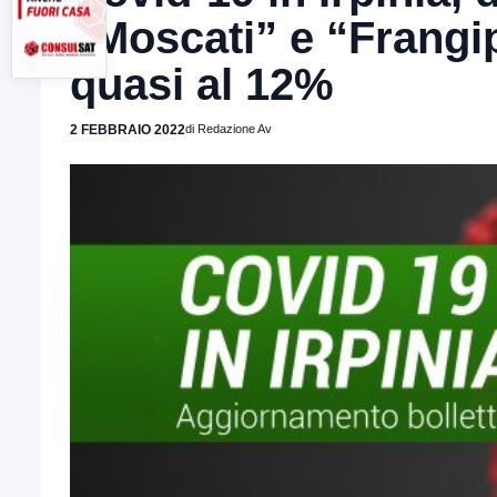
“Moscati” e “Frangip
quasi al 12%
2 FEBBRAIO 2022
di Redazione Av