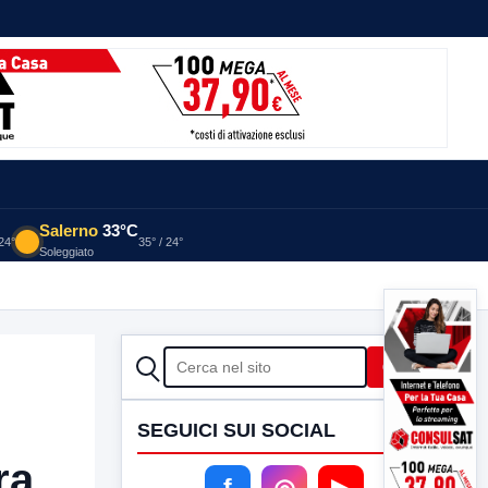
Salerno
33°C
 24°
35° / 24°
Soleggiato
CERCA
Cerca
SEGUICI SUI SOCIAL
ra
f
◎
▶