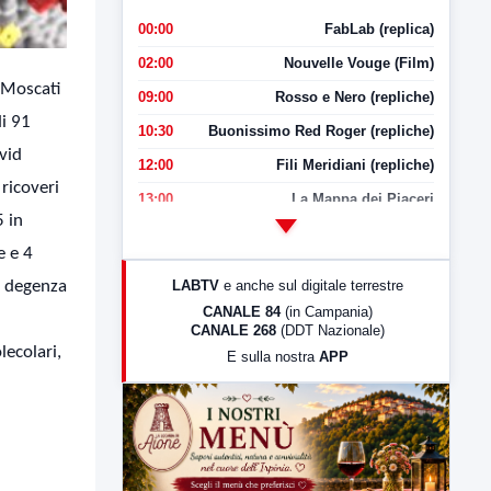
00:00
FabLab (replica)
02:00
Nouvelle Vouge (Film)
a Moscati
09:00
Rosso e Nero (repliche)
di 91
10:30
Buonissimo Red Roger (repliche)
vid
12:00
Fili Meridiani (repliche)
ricoveri
13:00
La Mappa dei Piaceri
5 in
14:00
LabNews
e e 4
17:00
LabNews (replica)
in degenza
LABTV
e anche sul digitale terrestre
18:30
Di Faccia e di Profilo (repliche)
CANALE 84
(in Campania)
CANALE 268
(DDT Nazionale)
19:30
LabNews (Diretta)
lecolari,
E sulla nostra
APP
21:00
Free Sport
23:00
LabNews (replica)