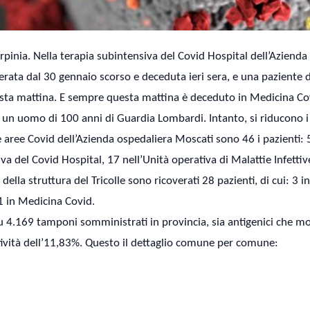
 Irpinia. Nella terapia subintensiva del Covid Hospital dell’Aziend
erata dal 30 gennaio scorso e deceduta ieri sera, e una paziente 
esta mattina. E sempre questa mattina è deceduto in Medicina Co
un uomo di 100 anni di Guardia Lombardi. Intanto, si riducono i 
lle aree Covid dell’Azienda ospedaliera Moscati sono 46 i pazienti: 
a del Covid Hospital, 17 nell’Unità operativa di Malattie Infettiv
della struttura del Tricolle sono ricoverati 28 pazienti, di cui: 3 
11 in Medicina Covid.
su 4.169 tamponi somministrati in provincia, sia antigenici che mo
itività dell’11,83%. Questo il dettaglio comune per comune: