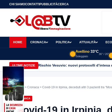
CHI SIAMO
CONTATTI
PUBBLICITÀ
CERCA
HOME
CRONACA
POLITICA
ATTUALITÀ
ECO
Avellino
33°C
36° / 20°
Soleggiato
Rischio Vesuvio: nuovi protocolli d’intesa 
ULTIME NOTIZIE
Home
>
Cronaca
> Covid-19 in Irpinia, deceduti altri 3 pazienti tra “Mo
CRONACA
Covid-19 in Irpinia, d