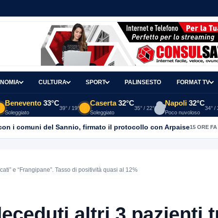
NOMIA
CULTURA
SPORT
PALINSESTO
FORMAT TV
Benevento
33°C
Caserta
32°C
Napoli
32°C
39° / 19°
35° / 22°
34° /
Soleggiato
Soleggiato
Poco nuvoloso
con i comuni del Sannio, firmato il protocollo con Arpaise
15 ORE FA
scati” e “Frangipane”. Tasso di positività quasi al 12%
eceduti altri 3 pazienti t