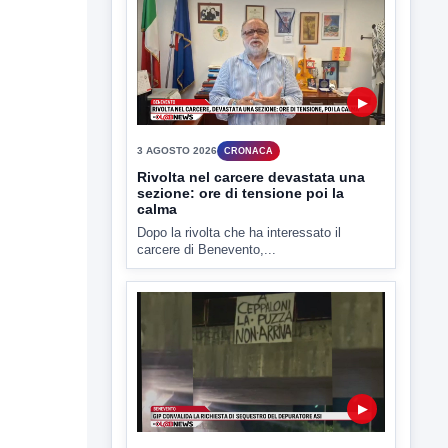
▶
5 AGOSTO 2026
CRONACA
Schianto a Ponte Valentino: due
morti e un ferito grave
Ancora sangue sulle strade del Sannio.
Due persone hanno perso...
▶
3 AGOSTO 2026
CRONACA
Rivolta nel carcere devastata una
sezione: ore di tensione poi la
calma
Dopo la rivolta che ha interessato il