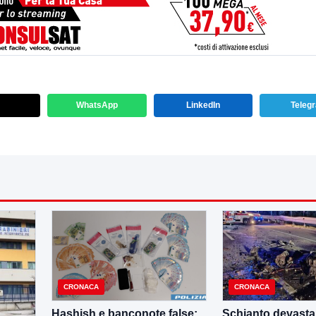
WhatsApp
LinkedIn
Teleg
CRONACA
CRONACA
Hashish e banconote false:
Schianto devastan