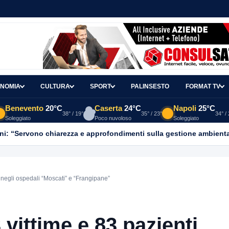
NOMIA
CULTURA
SPORT
PALINSESTO
FORMAT TV
Benevento
20°C
Caserta
24°C
Napoli
25°C
38° / 19°
35° / 23°
34° /
Soleggiato
Poco nuvoloso
Soleggiato
ni: “Servono chiarezza e approfondimenti sulla gestione ambient
ti negli ospedali “Moscati” e “Frangipane”
3 vittime e 83 pazienti