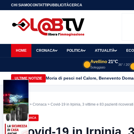
CHI SIAMO
CONTATTI
PUBBLICITÀ
CERCA
HOME
CRONACA
POLITICA
ATTUALITÀ
ECO
Avellino
21°C
36° / 20°
Soleggiato
Moria di pesci nel Calore, Benevento Doma
ULTIME NOTIZIE
Home
>
Cronaca
> Covid-19 in Irpinia, 3 vittime e 83 pazienti ricovera
CRONACA
Covid-19 in Irpinia, 