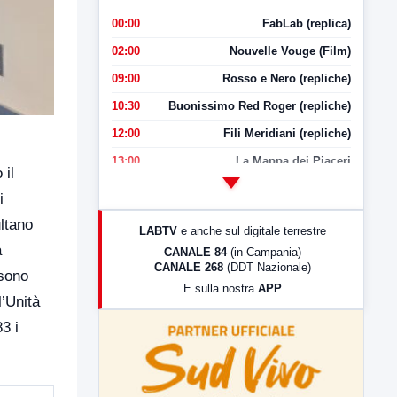
00:00
FabLab (replica)
02:00
Nouvelle Vouge (Film)
09:00
Rosso e Nero (repliche)
10:30
Buonissimo Red Roger (repliche)
12:00
Fili Meridiani (repliche)
13:00
La Mappa dei Piaceri
 il
14:00
LabNews
i
17:00
LabNews (replica)
ultano
LABTV
e anche sul digitale terrestre
18:30
Di Faccia e di Profilo (repliche)
a
CANALE 84
(in Campania)
CANALE 268
(DDT Nazionale)
19:30
LabNews (Diretta)
 sono
E sulla nostra
APP
21:00
Free Sport
l’Unità
23:00
LabNews (replica)
83 i