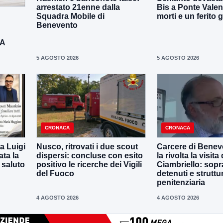
arrestato 21enne dalla
Bis a Ponte Valen
Squadra Mobile di
morti e un ferito 
Benevento
DA
5 AGOSTO 2026
5 AGOSTO 2026
CRONACA
CRONACA
a Luigi
Nusco, ritrovati i due scout
Carcere di Benev
ta la
dispersi: concluse con esito
la rivolta la visit
 saluto
positivo le ricerche dei Vigili
Ciambriello: sopr
del Fuoco
detenuti e struttu
penitenziaria
4 AGOSTO 2026
4 AGOSTO 2026