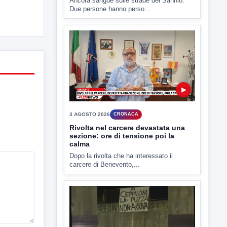
5 AGOSTO 2026
CRONACA
Schianto a Ponte Valentino: due
morti e un ferito grave
Ancora sangue sulle strade del Sannio.
Due persone hanno perso...
▶
3 AGOSTO 2026
CRONACA
Rivolta nel carcere devastata una
sezione: ore di tensione poi la
calma
Dopo la rivolta che ha interessato il
carcere di Benevento,...