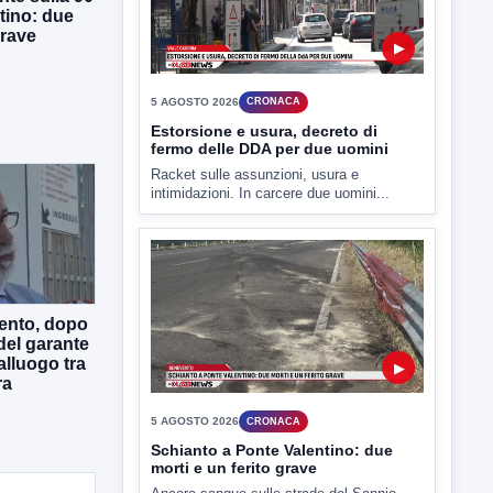
tino: due
grave
▶
5 AGOSTO 2026
CRONACA
Estorsione e usura, decreto di
fermo delle DDA per due uomini
Racket sulle assunzioni, usura e
intimidazioni. In carcere due uomini...
ento, dopo
a del garante
alluogo tra
ra
▶