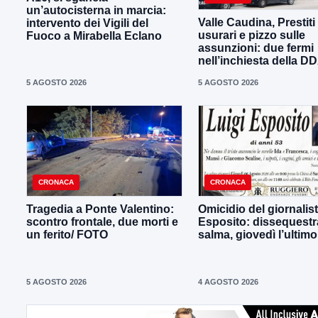
un’autocisterna in marcia:
Valle Caudina, Prestiti
intervento dei Vigili del
usurari e pizzo sulle
Fuoco a Mirabella Eclano
assunzioni: due fermi
nell’inchiesta della D
5 AGOSTO 2026
5 AGOSTO 2026
CRONACA
CRONACA
Tragedia a Ponte Valentino:
Omicidio del giornalist
scontro frontale, due morti e
Esposito: dissequestra
un ferito/ FOTO
salma, giovedì l’ultimo
5 AGOSTO 2026
4 AGOSTO 2026