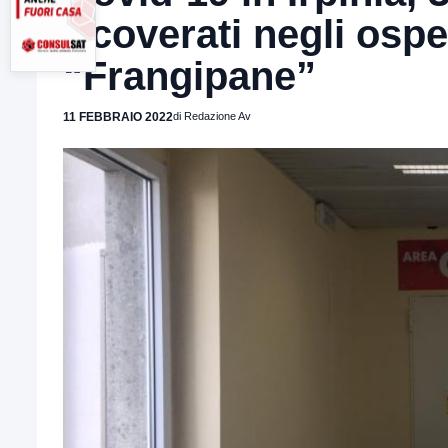
ricoverati negli osp
“Frangipane”
11 FEBBRAIO 2022
di Redazione Av