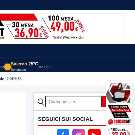
Salerno
25°C
 25°
35° / 25°
Soleggiato
ale”
9 ORE FA
CERCA
Cerca
SEGUICI SUI SOCIAL
f
◎
▶