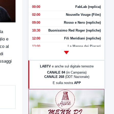
00:00
FabLab (replica)
02:00
Nouvelle Vouge (Film)
09:00
Rosso e Nero (repliche)
10:30
Buonissimo Red Roger (repliche)
la
12:00
Fili Meridiani (repliche)
lio e
co al
13:00
La Mappa dei Piaceri
di
14:00
LabNews
essaggi
17:00
LabNews (replica)
LABTV
e anche sul digitale terrestre
18:30
Di Faccia e di Profilo (repliche)
CANALE 84
(in Campania)
CANALE 268
(DDT Nazionale)
19:30
LabNews (Diretta)
E sulla nostra
APP
21:00
Free Sport
23:00
LabNews (replica)