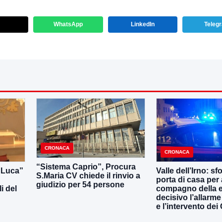
WhatsApp
LinkedIn
Teleg
CRONACA
CRONACA
“Sistema Caprio”, Procura
i Luca”
Valle dell’Irno: sf
S.Maria CV chiede il rinvio a
porta di casa per 
giudizio per 54 persone
i del
compagno della e
decisivo l’allarme
e l’intervento dei