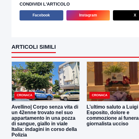
CONDIVIDI L'ARTICOLO
Facebook
Instagram
X
ARTICOLI SIMILI
CRONACA
CRONACA
Avellino| Corpo senza vita di
L’ultimo saluto a Luig
un 42enne trovato nel suo
Esposito, dolore e
appartamento in una pozza
commozione ai funeral
di sangue, giallo in viale
giornalista ucciso
Italia: indagini in corso della
Polizia