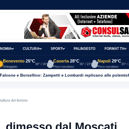
NOMIA
CULTURA
SPORT
PALINSESTO
FORMAT TV
Benevento
25°C
Caserta
28°C
Napoli
29°C
38° / 18°
36° / 23°
33° /
Soleggiato
Poco nuvoloso
Poco nuvoloso
 Falcone e Borsellino: Zampetti e Lombardi replicano alle polemic
rattura del femore
a, dimesso dal Moscati