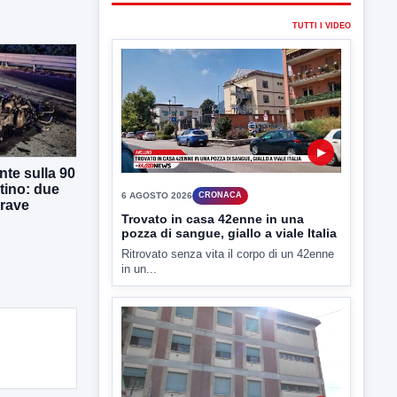
TUTTI I VIDEO
▶
te sulla 90
tino: due
6 AGOSTO 2026
CRONACA
grave
Trovato in casa 42enne in una
pozza di sangue, giallo a viale Italia
Ritrovato senza vita il corpo di un 42enne
in un...