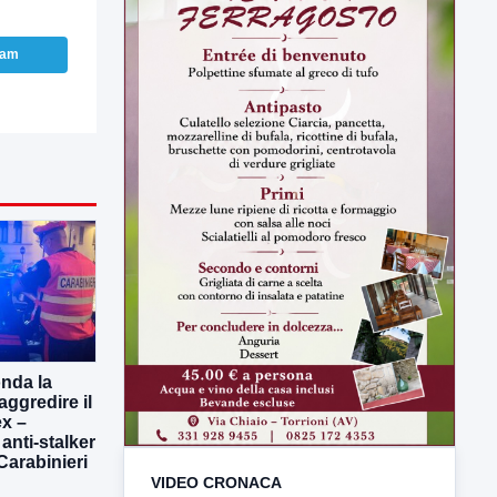
ram
onda la
aggredire il
x –
 anti-stalker
 Carabinieri
VIDEO CRONACA