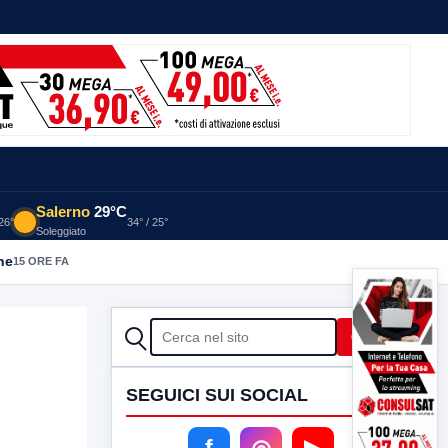
Salerno
29°C
 26°
34° / 25°
Soleggiato
he
15 ORE FA
CERCA
Cerca
SEGUICI SUI SOCIAL
f
◎
▶