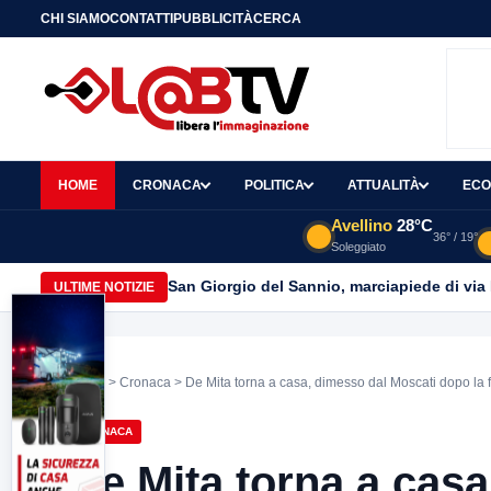
CHI SIAMO
CONTATTI
PUBBLICITÀ
CERCA
HOME
CRONACA
POLITICA
ATTUALITÀ
ECO
Avellino
28°C
36° / 19°
Soleggiato
San Giorgio del Sannio, marciapiede di via
ULTIME NOTIZIE
Home
>
Cronaca
> De Mita torna a casa, dimesso dal Moscati dopo la f
CRONACA
De Mita torna a cas