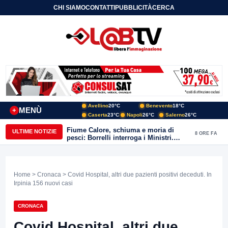
CHI SIAMO
CONTATTI
PUBBLICITÀ
CERCA
Avellino
20°C
Benevento
18°C
MENÙ
+
Caserta
23°C
Napoli
26°C
Salerno
26°C
Fiume Calore, schiuma e moria di
ULTIME NOTIZIE
8 ORE FA
pesci: Borrelli interroga i Ministri.
“Benevento paga l’assenza del
depuratore
Home
>
Cronaca
> Covid Hospital, altri due pazienti positivi deceduti. In
Irpinia 156 nuovi casi
CRONACA
Covid Hospital, altri due