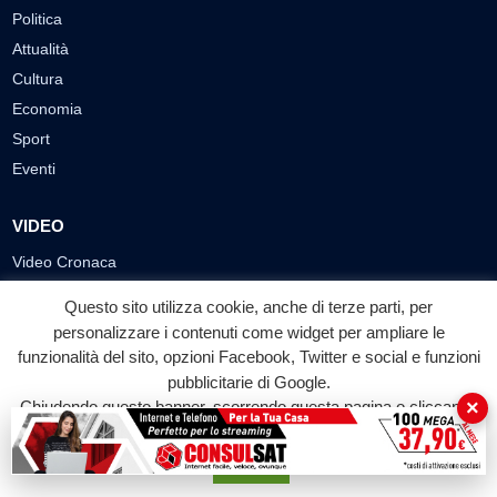
Politica
Attualità
Cultura
Economia
Sport
Eventi
VIDEO
Video Cronaca
Video Politica
Questo sito utilizza cookie, anche di terze parti, per
Video Attualità
personalizzare i contenuti come widget per ampliare le
Video Economia
funzionalità del sito, opzioni Facebook, Twitter e social e funzioni
Video Cultura
pubblicitarie di Google.
×
Chiudendo questo banner, scorrendo questa pagina o cliccando
Video Sport
su qualunque suo elemento acconsenti all'uso dei cookie.
Video Tecnologie
Accetta
Video Curiosità