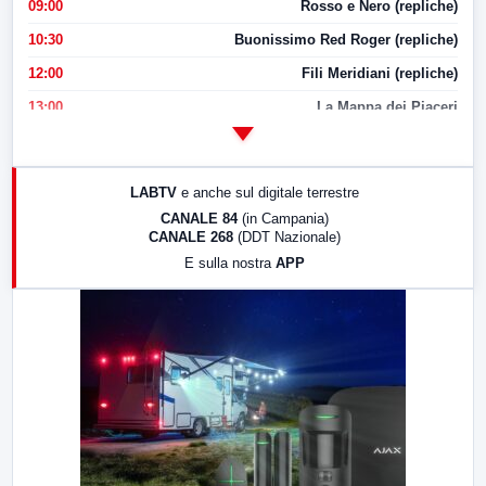
09:00
Rosso e Nero (repliche)
10:30
Buonissimo Red Roger (repliche)
12:00
Fili Meridiani (repliche)
13:00
La Mappa dei Piaceri
14:00
LabNews
17:00
LabNews (replica)
LABTV
e anche sul digitale terrestre
18:30
Di Faccia e di Profilo (repliche)
CANALE 84
(in Campania)
CANALE 268
(DDT Nazionale)
19:30
LabNews (Diretta)
E sulla nostra
APP
21:00
Free Sport
23:00
LabNews (replica)