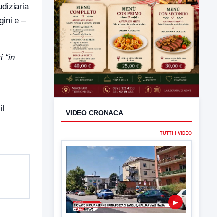
udiziaria
gini e –
i “in
il
VIDEO CRONACA
TUTTI I VIDEO