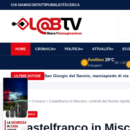
CHI SIAMO
CONTATTI
PUBBLICITÀ
CERCA
HOME
CRONACA
POLITICA
ATTUALITÀ
ECO
Avellino
29°C
38° / 20°
Soleggiato
San Giorgio del Sannio, marciapiede di via
ULTIME NOTIZIE
Home
>
Cronaca
> Castelfranco in Miscano, controlli del Nucleo Ispett
CRONACA
Castelfranco in Misc