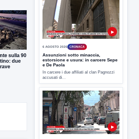
La Procura della Repubblica di Santa
Capua Vetere chiude le...
▶
te sulla 90
tino: due
grave
6 AGOSTO 2026
CRONACA
Assunzioni sotto minaccia,
estorsione e usura: in carcere Sepe
e De Paola
In carcere i due affiliati al clan Pagnozzi
accusati di...