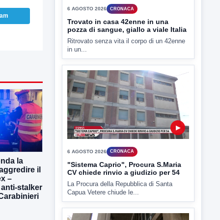
ram
▶
6 AGOSTO 2026
CRONACA
Trovato in casa 42enne in una
pozza di sangue, giallo a viale Italia
Ritrovato senza vita il corpo di un 42enne
in un...
onda la
▶
aggredire il
x –
 anti-stalker
6 AGOSTO 2026
CRONACA
 Carabinieri
"Sistema Caprio", Procura S.Maria
CV chiede rinvio a giudizio per 54