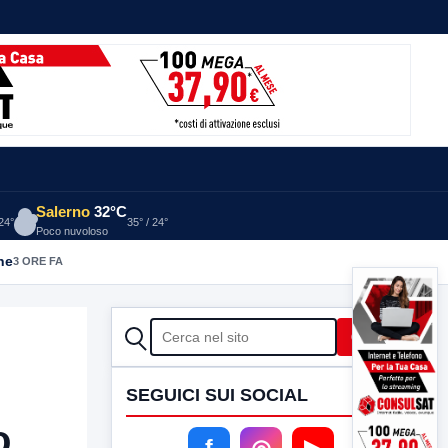
Salerno
32°C
 24°
35° / 24°
Poco nuvoloso
he
3 ORE FA
CERCA
Cerca
SEGUICI SUI SOCIAL
o
f
◎
▶