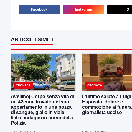
Facebook
Instagram
X
ARTICOLI SIMILI
CRONACA
CRONACA
Avellino| Corpo senza vita di
L’ultimo saluto a Luig
un 42enne trovato nel suo
Esposito, dolore e
appartamento in una pozza
commozione ai funeral
di sangue, giallo in viale
giornalista ucciso
Italia: indagini in corso della
Polizia