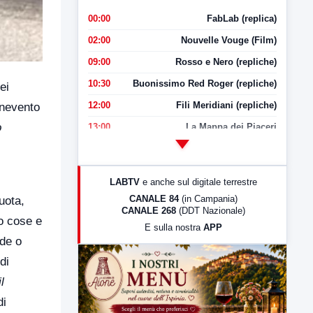
00:00
FabLab (replica)
02:00
Nouvelle Vouge (Film)
09:00
Rosso e Nero (repliche)
10:30
Buonissimo Red Roger (repliche)
ei
12:00
Fili Meridiani (repliche)
enevento
o
13:00
La Mappa dei Piaceri
14:00
LabNews
17:00
LabNews (replica)
LABTV
e anche sul digitale terrestre
18:30
Di Faccia e di Profilo (repliche)
CANALE 84
(in Campania)
uota,
CANALE 268
(DDT Nazionale)
19:30
LabNews (Diretta)
 o cose e
E sulla nostra
APP
21:00
Free Sport
ede o
23:00
LabNews (replica)
di
il
di