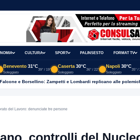
NOMIA
CULTURA
SPORT
PALINSESTO
FORMAT TV
Benevento
31°C
Caserta
30°C
Napoli
30°C
39° / 19°
36° / 22°
35° /
Soleggiato
Soleggiato
Soleggiato
 Falcone e Borsellino: Zampetti e Lombardi replicano alle polemic
orato del Lavoro: denunciate tre persone
ano, controlli del Nucle