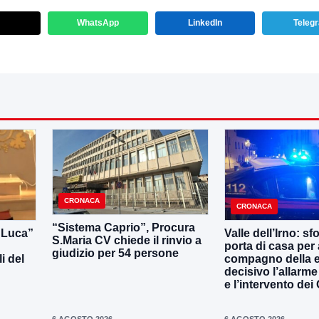
WhatsApp
LinkedIn
Teleg
CRONACA
CRONACA
“Sistema Caprio”, Procura
i Luca”
Valle dell’Irno: sf
S.Maria CV chiede il rinvio a
porta di casa per 
giudizio per 54 persone
i del
compagno della e
decisivo l’allarme
e l’intervento dei