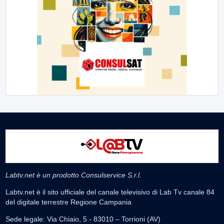
Labtv.net è un prodotto Consulservice S.r.l.
Labtv.net è il sito ufficiale del canale televisivo di Lab Tv canale 84
del digitale terrestre Regione Campania
Sede legale: Via Chiaio, 5 - 83010 – Torrioni (AV)