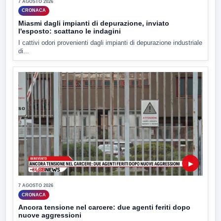
7 AGOSTO 2026
CRONACA
Miasmi dagli impianti di depurazione, inviato
l'esposto: scattano le indagini
I cattivi odori provenienti dagli impianti di depurazione industriale
di...
▶
7 AGOSTO 2026
CRONACA
Ancora tensione nel carcere: due agenti feriti dopo
nuove aggressioni