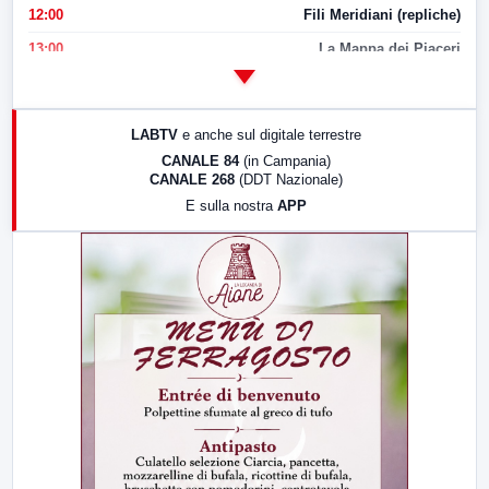
12:00
Fili Meridiani (repliche)
13:00
La Mappa dei Piaceri
14:00
LabNews
17:00
LabNews (replica)
LABTV
e anche sul digitale terrestre
18:30
Di Faccia e di Profilo (repliche)
CANALE 84
(in Campania)
CANALE 268
(DDT Nazionale)
19:30
LabNews (Diretta)
E sulla nostra
APP
21:00
Free Sport
23:00
LabNews (replica)