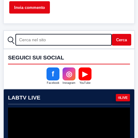
CERCA
Cerca
SEGUICI SUI SOCIAL
f
◎
▶
Facebook
Instagram
YouTube
LABTV LIVE
LIVE