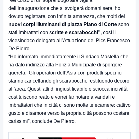
Nel corso di un sopralluogo alla vigilia
dell’inaugurazione che si svolgerà domani sera, ho
dovuto registrare, con infinita amarezza, che molti dei
nuovi corpi illuminanti di piazza Piano di Corte
sono
stati imbrattati con s
critte e scarabocchi”
, così il
vicesindaco delegato all’Attuazione dei Pics Francesco
De Pierro.
“Ho informato immediatamente il Sindaco Mastella che
ha dato indirizzo alla Polizia Municipale di sporgere
querela. Gli operatori dell’Asia con prodotti specifici
stanno cancellando gli scarabocchi, restituendo decoro
all’area. Questi atti di ingiustificabile e sciocca inciviltà
costituiscono reato e vorrei far notare a vandali e
imbrattatori che in città ci sono molte telecamere: cattivo
gusto e disamore verso la propria città possono costare
carissimi”, conclude De Pierro.