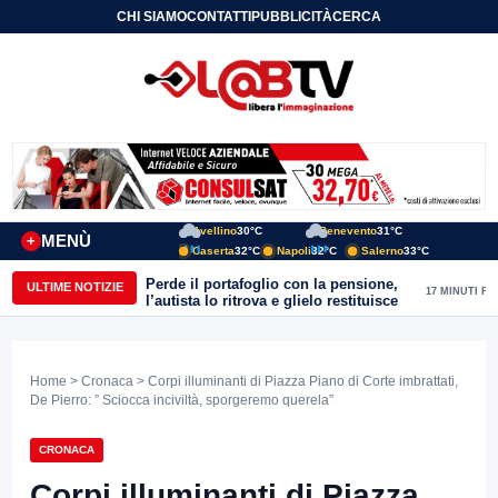
CHI SIAMO
CONTATTI
PUBBLICITÀ
CERCA
Avellino
30°C
Benevento
31°C
MENÙ
+
Caserta
32°C
Napoli
32°C
Salerno
33°C
Perde il portafoglio con la pensione,
ULTIME NOTIZIE
17 MINUTI FA
l’autista lo ritrova e glielo restituisce
Home
>
Cronaca
> Corpi illuminanti di Piazza Piano di Corte imbrattati,
De Pierro: ” Sciocca inciviltà, sporgeremo querela”
CRONACA
Corpi illuminanti di Piazza