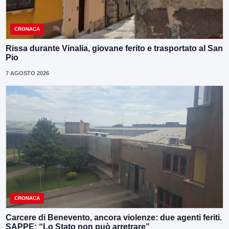
CRONACA
Rissa durante Vinalia, giovane ferito e trasportato al San
Pio
7 AGOSTO 2026
CRONACA
Carcere di Benevento, ancora violenze: due agenti feriti.
SAPPE: “Lo Stato non può arretrare”