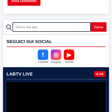
CERCA
Cerca
SEGUICI SUI SOCIAL
f
◎
▶
Facebook
Instagram
YouTube
LABTV LIVE
LIVE