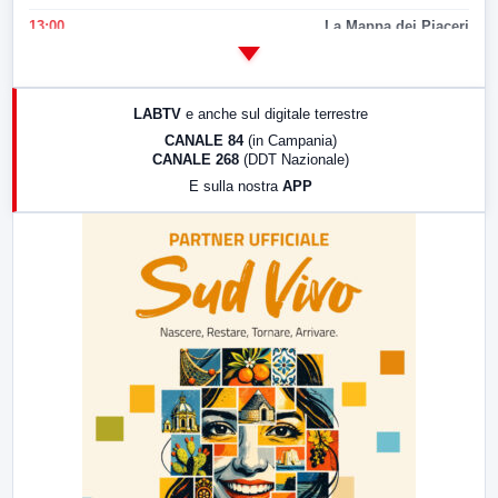
13:00
La Mappa dei Piaceri
14:00
LabNews
17:00
LabNews (replica)
LABTV
e anche sul digitale terrestre
18:30
Di Faccia e di Profilo (repliche)
CANALE 84
(in Campania)
CANALE 268
(DDT Nazionale)
19:30
LabNews (Diretta)
E sulla nostra
APP
21:00
Free Sport
23:00
LabNews (replica)