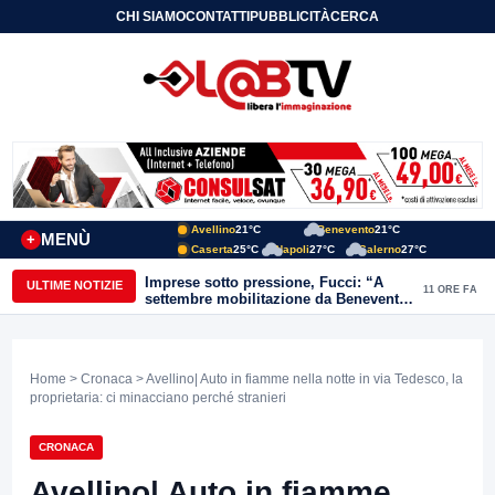
CHI SIAMO
CONTATTI
PUBBLICITÀ
CERCA
Avellino
21°C
Benevento
21°C
MENÙ
+
Caserta
25°C
Napoli
27°C
Salerno
27°C
Imprese sotto pressione, Fucci: “A
ULTIME NOTIZIE
11 ORE FA
settembre mobilitazione da Benevento
e Avellino”
Home
>
Cronaca
> Avellino| Auto in fiamme nella notte in via Tedesco, la
proprietaria: ci minacciano perché stranieri
CRONACA
Avellino| Auto in fiamme