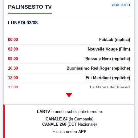
VEDI TUTTI
PALINSESTO TV
LUNEDI 03/08
00:00
FabLab (replica)
02:00
Nouvelle Vouge (Film)
09:00
Rosso e Nero (repliche)
10:30
Buonissimo Red Roger (repliche)
12:00
Fili Meridiani (repliche)
13:00
La Mappa dei Piaceri
14:00
LabNews
17:00
LabNews (replica)
LABTV
e anche sul digitale terrestre
18:30
Di Faccia e di Profilo (repliche)
CANALE 84
(in Campania)
CANALE 268
(DDT Nazionale)
19:30
LabNews (Diretta)
E sulla nostra
APP
21:00
Free Sport