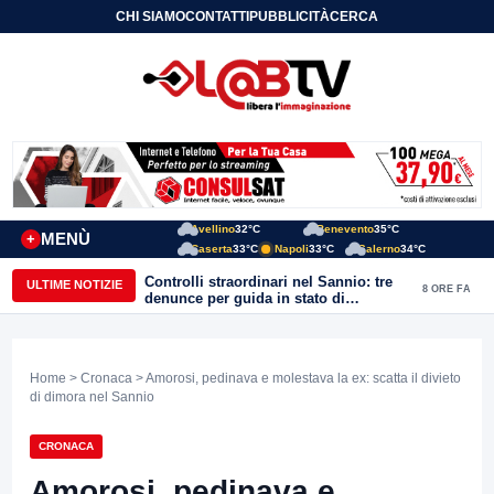
CHI SIAMO
CONTATTI
PUBBLICITÀ
CERCA
Avellino
32°C
Benevento
35°C
MENÙ
+
Caserta
33°C
Napoli
33°C
Salerno
34°C
Controlli straordinari nel Sannio: tre
ULTIME NOTIZIE
8 ORE FA
denunce per guida in stato di
ebbrezza, un arresto e 1.500 kg di
conserve sequestrate
Home
>
Cronaca
> Amorosi, pedinava e molestava la ex: scatta il divieto
di dimora nel Sannio
CRONACA
Amorosi, pedinava e