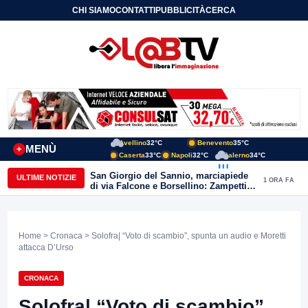
CHI SIAMO
CONTATTI
PUBBLICITÀ
CERCA
Avellino
32°C
Benevento
35°C
MENÙ
+
Caserta
33°C
Napoli
32°C
Salerno
34°C
San Giorgio del Sannio, marciapiede
ULTIME NOTIZIE
1 ORA FA
di via Falcone e Borsellino: Zampetti e
Lombardi replicano alle polemiche
Home
>
Cronaca
> Solofra| “Voto di scambio”, spunta un audio e Moretti
attacca D’Urso
CRONACA
Solofra| “Voto di scambio”,