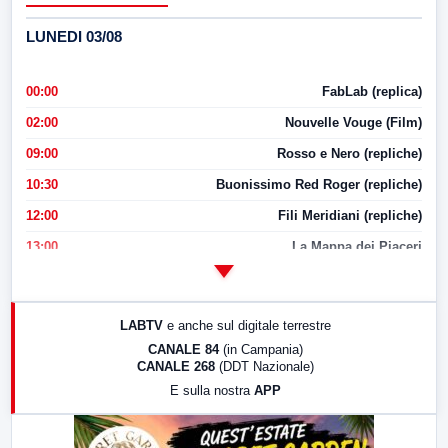
LUNEDI 03/08
00:00
FabLab (replica)
02:00
Nouvelle Vouge (Film)
09:00
Rosso e Nero (repliche)
10:30
Buonissimo Red Roger (repliche)
12:00
Fili Meridiani (repliche)
13:00
La Mappa dei Piaceri
14:00
LabNews
17:00
LabNews (replica)
LABTV
e anche sul digitale terrestre
18:30
Di Faccia e di Profilo (repliche)
CANALE 84
(in Campania)
CANALE 268
(DDT Nazionale)
19:30
LabNews (Diretta)
E sulla nostra
APP
21:00
Free Sport
23:00
LabNews (replica)