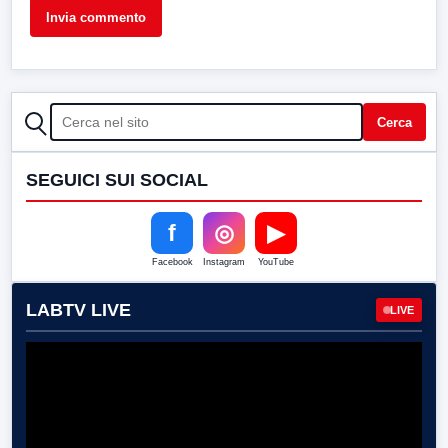
CERCA
Cerca
SEGUICI SUI SOCIAL
f
◎
▶
Facebook
Instagram
YouTube
LABTV LIVE
LIVE