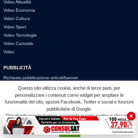
Video Attualità
Video Economia
Video Cultura
Video Sport
Video Tecnologie
Video Curiosità
Video
PUBBLICITÀ
Richiesta pubblicazione articoli/banner
Questo sito utilizza cookie, anche di terze parti, per
SEGUICI SUI SOCIAL
personalizzare i contenuti come widget per ampliare le
funzionalità del sito, opzioni Facebook, Twitter e social e funzioni
f
◎
▶
pubblicitarie di Google.
Facebook
Instagram
YouTube
×
Chiudendo questo banner, scorrendo questa pagina o cliccando
su qualunque suo elemento acconsenti all'uso dei cookie.
© 2026 LABTV - Tutti i diritti riservati
Accetta