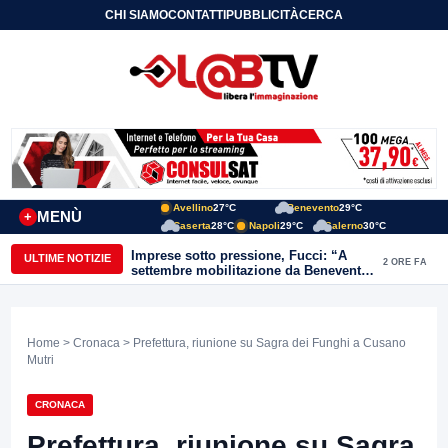
CHI SIAMO
CONTATTI
PUBBLICITÀ
CERCA
Avellino
27°C
Benevento
29°C
MENÙ
+
Caserta
28°C
Napoli
29°C
Salerno
30°C
Imprese sotto pressione, Fucci: “A
ULTIME NOTIZIE
2 ORE FA
settembre mobilitazione da Benevento
e Avellino”
Home
>
Cronaca
> Prefettura, riunione su Sagra dei Funghi a Cusano
Mutri
CRONACA
Prefettura, riunione su Sagra