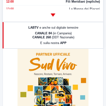
12:00
Fili Meridiani (repliche)
13:00
La Mappa dei Piaceri
14:00
LabNews
17:00
LabNews (replica)
LABTV
e anche sul digitale terrestre
18:30
Di Faccia e di Profilo (repliche)
CANALE 84
(in Campania)
CANALE 268
(DDT Nazionale)
19:30
LabNews (Diretta)
E sulla nostra
APP
21:00
Free Sport
23:00
LabNews (replica)