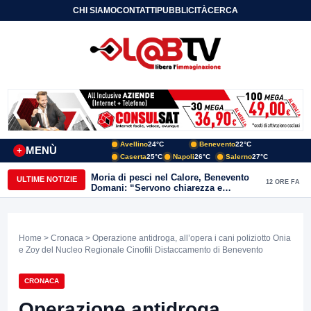
CHI SIAMO
CONTATTI
PUBBLICITÀ
CERCA
Avellino
24°C
Benevento
22°C
MENÙ
+
Caserta
25°C
Napoli
26°C
Salerno
27°C
Moria di pesci nel Calore, Benevento
ULTIME NOTIZIE
12 ORE FA
Domani: “Servono chiarezza e
approfondimenti sulla gestione
ambientale”
Home
>
Cronaca
> Operazione antidroga, all’opera i cani poliziotto Onia
e Zoy del Nucleo Regionale Cinofili Distaccamento di Benevento
CRONACA
Operazione antidroga,