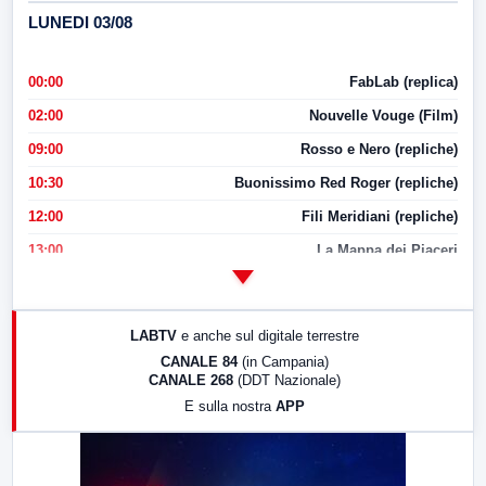
LUNEDI 03/08
00:00
FabLab (replica)
02:00
Nouvelle Vouge (Film)
09:00
Rosso e Nero (repliche)
10:30
Buonissimo Red Roger (repliche)
12:00
Fili Meridiani (repliche)
13:00
La Mappa dei Piaceri
14:00
LabNews
17:00
LabNews (replica)
LABTV
e anche sul digitale terrestre
18:30
Di Faccia e di Profilo (repliche)
CANALE 84
(in Campania)
CANALE 268
(DDT Nazionale)
19:30
LabNews (Diretta)
E sulla nostra
APP
21:00
Free Sport
23:00
LabNews (replica)