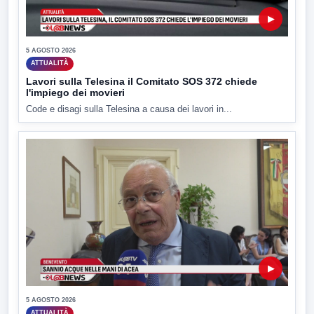
▶
5 AGOSTO 2026
ATTUALITÀ
Lavori sulla Telesina il Comitato SOS 372 chiede
l'impiego dei movieri
Code e disagi sulla Telesina a causa dei lavori in...
▶
5 AGOSTO 2026
ATTUALITÀ