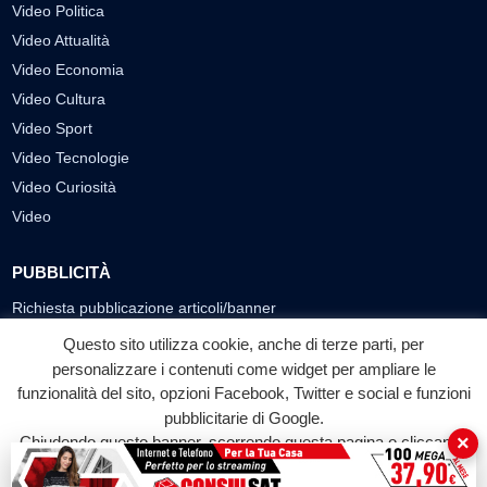
Video Politica
Video Attualità
Video Economia
Video Cultura
Video Sport
Video Tecnologie
Video Curiosità
Video
PUBBLICITÀ
Richiesta pubblicazione articoli/banner
Questo sito utilizza cookie, anche di terze parti, per
SEGUICI SUI SOCIAL
personalizzare i contenuti come widget per ampliare le
f
◎
▶
funzionalità del sito, opzioni Facebook, Twitter e social e funzioni
pubblicitarie di Google.
Facebook
Instagram
YouTube
×
Chiudendo questo banner, scorrendo questa pagina o cliccando
su qualunque suo elemento acconsenti all'uso dei cookie.