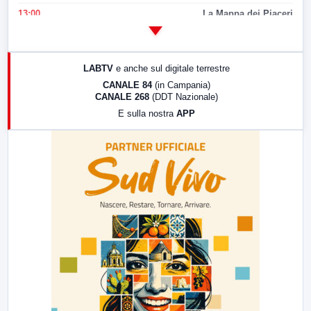
13:00
La Mappa dei Piaceri
14:00
LabNews
17:00
LabNews (replica)
LABTV
e anche sul digitale terrestre
18:30
Di Faccia e di Profilo (repliche)
CANALE 84
(in Campania)
CANALE 268
(DDT Nazionale)
19:30
LabNews (Diretta)
E sulla nostra
APP
21:00
Free Sport
23:00
LabNews (replica)