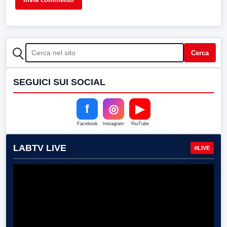
CERCA
Cerca
SEGUICI SUI SOCIAL
f
◎
▶
Facebook
Instagram
YouTube
LABTV LIVE
LIVE