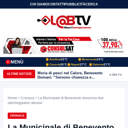
CHI SIAMO
CONTATTI
PUBBLICITÀ
CERCA
Avellino
22°C
Benevento
24°C
MENÙ
+
Caserta
26°C
Napoli
27°C
Salerno
27°C
Moria di pesci nel Calore, Benevento
ULTIME NOTIZIE
4 ORE FA
Domani: “Servono chiarezza e
approfondimenti sulla gestione
ambientale”
Home
>
Cronaca
> La Municipale di Benevento denuncia due
parcheggiatori abusivi
CRONACA
La Municipale di Benevento