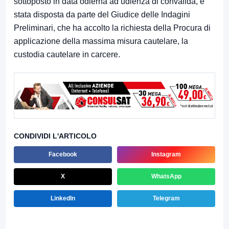
sottoposto in data odierna ad udienza di convalida
,
è
stata
disposta da parte del Giudice delle Indagini
Preliminari, che ha
acco
lto
la richiesta della Procura di
applicazione della
massima misura cautelare,
la
custodia cautelare in carcere
.
CONDIVIDI L'ARTICOLO
Facebook
Instagram
X
WhatsApp
LinkedIn
Telegram