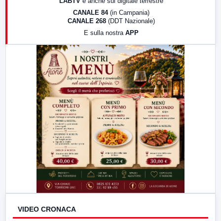
LABTV
e anche sul digitale terrestre
18:30
Di Faccia e di Profilo (repliche)
CANALE 84
(in Campania)
CANALE 268
(DDT Nazionale)
19:30
LabNews (Diretta)
E sulla nostra
APP
21:00
Free Sport
23:00
LabNews (replica)
VIDEO CRONACA