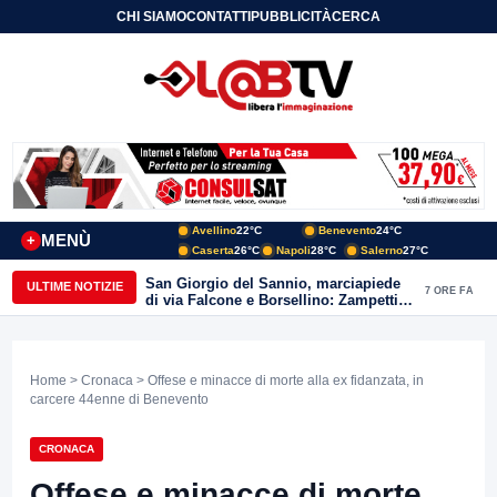
CHI SIAMO
CONTATTI
PUBBLICITÀ
CERCA
Avellino
22°C
Benevento
24°C
MENÙ
+
Caserta
26°C
Napoli
28°C
Salerno
27°C
San Giorgio del Sannio, marciapiede
ULTIME NOTIZIE
7 ORE FA
di via Falcone e Borsellino: Zampetti e
Lombardi replicano alle polemiche
Home
>
Cronaca
> Offese e minacce di morte alla ex fidanzata, in
carcere 44enne di Benevento
CRONACA
Offese e minacce di morte