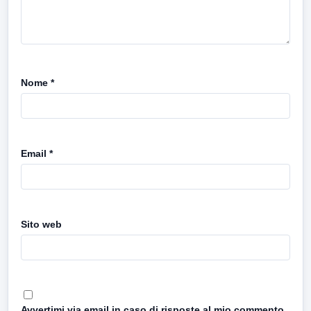
Nome
*
Email
*
Sito web
Avvertimi via email in caso di risposte al mio commento.