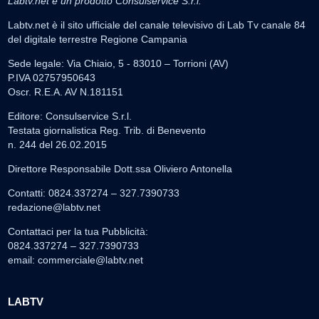
Labtv.net è un prodotto Consulservice S.r.l.
Labtv.net è il sito ufficiale del canale televisivo di Lab Tv canale 84
del digitale terrestre Regione Campania
Sede legale: Via Chiaio, 5 - 83010 – Torrioni (AV)
P.IVA 02757950643
Oscr. R.E.A. AV N.181151
Editore: Consulservice S.r.l.
Testata giornalistica Reg. Trib. di Benevento
n. 244 del 26.02.2015
Direttore Responsabile Dott.ssa Oliviero Antonella
Contatti: 0824.337274 – 327.7390733
redazione@labtv.net
Contattaci per la tua Pubblicità:
0824.337274 – 327.7390733
email:
commerciale@labtv.net
LABTV