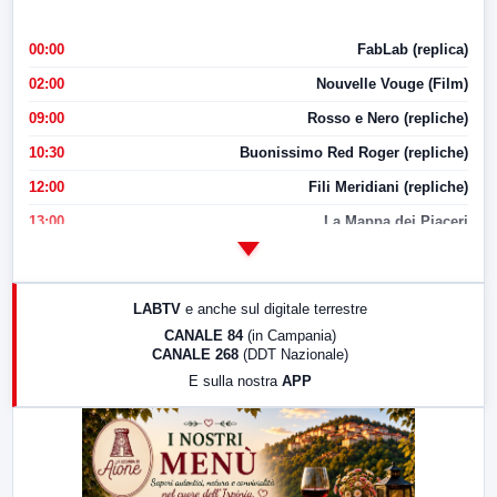
00:00
FabLab (replica)
02:00
Nouvelle Vouge (Film)
09:00
Rosso e Nero (repliche)
10:30
Buonissimo Red Roger (repliche)
12:00
Fili Meridiani (repliche)
13:00
La Mappa dei Piaceri
14:00
LabNews
17:00
LabNews (replica)
LABTV
e anche sul digitale terrestre
18:30
Di Faccia e di Profilo (repliche)
CANALE 84
(in Campania)
CANALE 268
(DDT Nazionale)
19:30
LabNews (Diretta)
E sulla nostra
APP
21:00
Free Sport
23:00
LabNews (replica)