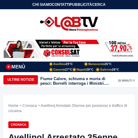
CHI SIAMO
CONTATTI
PUBBLICITÀ
CERCA
Avellino
25°C
Benevento
26°C
MENÙ
+
Caserta
27°C
Napoli
28°C
Salerno
28°C
Fiume Calore, schiuma e moria di
ULTIME NOTIZIE
20 MINUTI FA
pesci: Borrelli interroga i Ministri.
“Benevento paga l’assenza del
depuratore
Home
>
Cronaca
> Avellino| Arrestato 35enne per possesso e traffico di
cocaina
CRONACA
Avellino| Arrestato 35enne