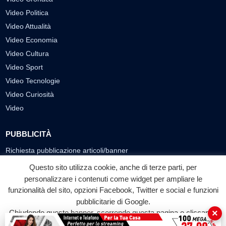
Video Politica
Video Attualità
Video Economia
Video Cultura
Video Sport
Video Tecnologie
Video Curiosità
Video
PUBBLICITÀ
Richiesta pubblicazione articoli/banner
Questo sito utilizza cookie, anche di terze parti, per
SEGUICI SUI SOCIAL
personalizzare i contenuti come widget per ampliare le
f
◎
▶
funzionalità del sito, opzioni Facebook, Twitter e social e funzioni
pubblicitarie di Google.
Facebook
Instagram
YouTube
×
Chiudendo questo banner, scorrendo questa pagina o cliccando
su qualunque suo elemento acconsenti all'uso dei cookie.