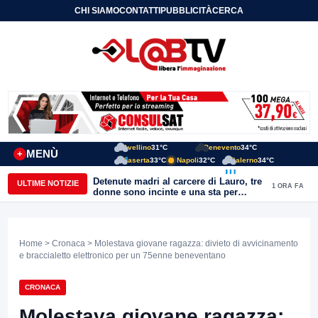
CHI SIAMO
CONTATTI
PUBBLICITÀ
CERCA
Avellino
31°C
Benevento
34°C
MENÙ
+
Caserta
33°C
Napoli
32°C
Salerno
34°C
Detenute madri al carcere di Lauro, tre
ULTIME NOTIZIE
1 ORA FA
donne sono incinte e una sta per
partorire. Ciambriello: Un bambino
non può avere il carcere come primo
orizzonte di vita
Home
>
Cronaca
> Molestava giovane ragazza: divieto di avvicinamento
e braccialetto elettronico per un 75enne beneventano
CRONACA
Molestava giovane ragazza: