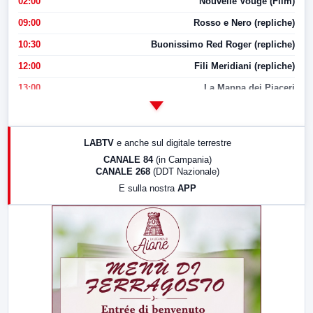
02:00
Nouvelle Vouge (Film)
09:00
Rosso e Nero (repliche)
10:30
Buonissimo Red Roger (repliche)
12:00
Fili Meridiani (repliche)
13:00
La Mappa dei Piaceri
14:00
LabNews
17:00
LabNews (replica)
LABTV
e anche sul digitale terrestre
18:30
Di Faccia e di Profilo (repliche)
CANALE 84
(in Campania)
CANALE 268
(DDT Nazionale)
19:30
LabNews (Diretta)
E sulla nostra
APP
21:00
Free Sport
23:00
LabNews (replica)