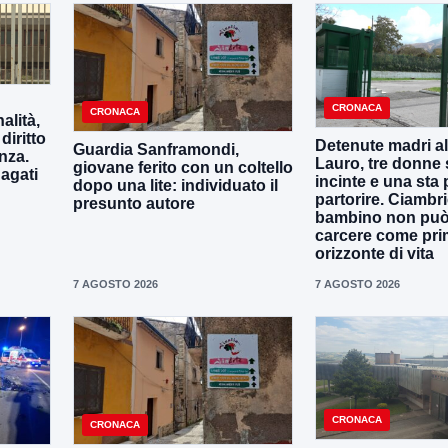
CRONACA
CRONACA
alità,
diritto
Detenute madri al
Guardia Sanframondi,
nza.
Lauro, tre donne
giovane ferito con un coltello
dagati
incinte e una sta 
dopo una lite: individuato il
partorire. Ciambri
presunto autore
bambino non può 
carcere come pr
orizzonte di vita
7 AGOSTO 2026
7 AGOSTO 2026
CRONACA
CRONACA