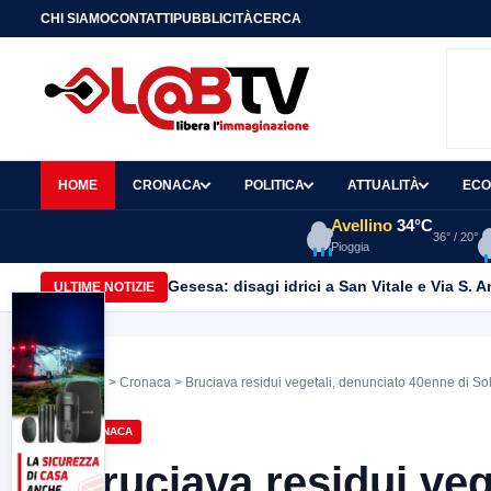
CHI SIAMO
CONTATTI
PUBBLICITÀ
CERCA
HOME
CRONACA
POLITICA
ATTUALITÀ
ECO
Avellino
34°C
36° / 20°
Pioggia
Gesesa: disagi idrici a San Vitale e Via S. 
ULTIME NOTIZIE
Home
>
Cronaca
> Bruciava residui vegetali, denunciato 40enne di Sol
CRONACA
Bruciava residui veg