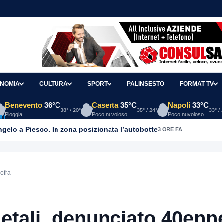
NOMIA
CULTURA
SPORT
PALINSESTO
FORMAT TV
Benevento
36°C
Caserta
35°C
Napoli
33°C
38° / 20°
35° / 24°
33° /
Pioggia
Poco nuvoloso
Poco nuvoloso
Angelo a Piesco. In zona posizionata l’autobotte
3 ORE FA
ofra
etali, denunciato 40enn