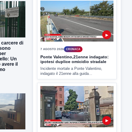
7 AGOSTO 2026
CRONACA
Ponte Valentino,21enne indagato:
ipotesi duplice omicidio stradale
Incidente mortale a Ponte Valentino,
indagato il 21enne alla guida...
 carcere di
 sono
per
ello: Un
avere il
imo
▶
7 AGOSTO 2026
CRONACA
Malore o aggressione? Sarà
l'autopsia a chiarire il giallo di Villa
Adriana
Sarà affidato con ogni probabilità all'inizio
della prossima settimana l'incarico...