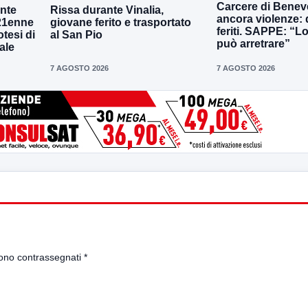
Carcere di Benev
onte
Rissa durante Vinalia,
ancora violenze: 
 21enne
giovane ferito e trasportato
feriti. SAPPE: “L
otesi di
al San Pio
può arretrare”
ale
7 AGOSTO 2026
7 AGOSTO 2026
sono contrassegnati
*