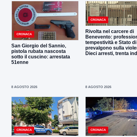
CRONACA
Rivolta nel carcere di
CRONACA
Benevento: profession
tempestività e Stato di 
San Giorgio del Sannio,
prevalgono sulla viole
pistola rubata nascosta
Dieci arresti, trenta in
sotto il cuscino: arrestata
51enne
8 AGOSTO 2026
8 AGOSTO 2026
CRONACA
CRONACA