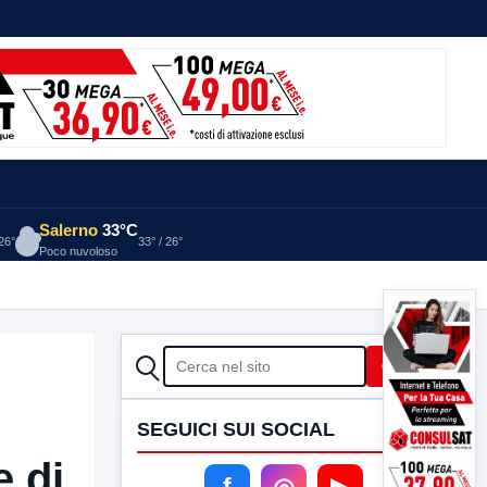
Salerno
33°C
 26°
33° / 26°
Poco nuvoloso
CERCA
Cerca
SEGUICI SUI SOCIAL
e di
f
◎
▶