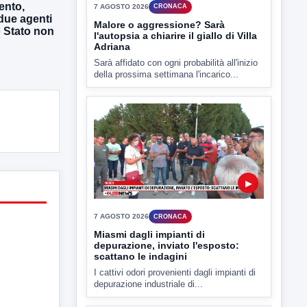
ento,
due agenti
o Stato non
▶
7 AGOSTO 2026
CRONACA
Miasmi dagli impianti di
depurazione, inviato l'esposto:
scattano le indagini
I cattivi odori provenienti dagli impianti di
depurazione industriale di...
▶