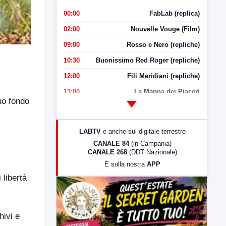
00:00
FabLab (replica)
02:00
Nouvelle Vouge (Film)
09:00
Rosso e Nero (repliche)
10:30
Buonissimo Red Roger (repliche)
12:00
Fili Meridiani (repliche)
13:00
La Mappa dei Piaceri
uo fondo
14:00
LabNews
17:00
LabNews (replica)
LABTV
e anche sul digitale terrestre
18:30
Di Faccia e di Profilo (repliche)
CANALE 84
(in Campania)
CANALE 268
(DDT Nazionale)
19:30
LabNews (Diretta)
E sulla nostra
APP
21:00
Free Sport
 libertà
23:00
LabNews (replica)
hivi e