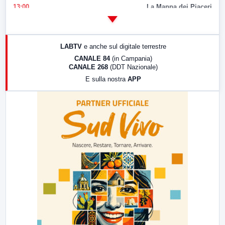
13:00
La Mappa dei Piaceri
14:00
LabNews
17:00
LabNews (replica)
LABTV
e anche sul digitale terrestre
18:30
Di Faccia e di Profilo (repliche)
CANALE 84
(in Campania)
CANALE 268
(DDT Nazionale)
19:30
LabNews (Diretta)
E sulla nostra
APP
21:00
Free Sport
23:00
LabNews (replica)