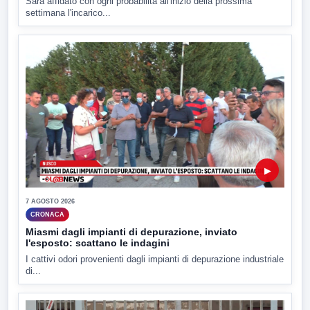
Sarà affidato con ogni probabilità all'inizio della prossima
settimana l'incarico...
▶
7 AGOSTO 2026
CRONACA
Miasmi dagli impianti di depurazione, inviato
l'esposto: scattano le indagini
I cattivi odori provenienti dagli impianti di depurazione industriale
di...