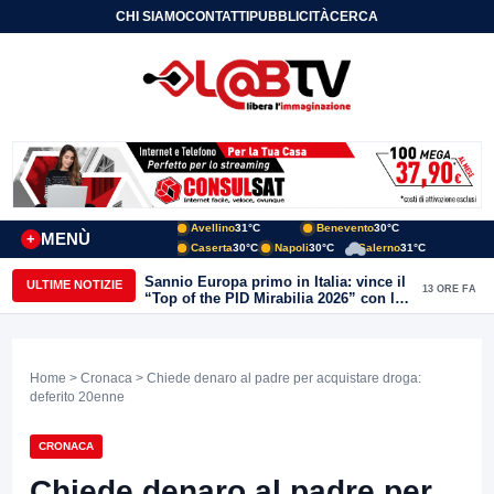
CHI SIAMO
CONTATTI
PUBBLICITÀ
CERCA
Avellino
31°C
Benevento
30°C
MENÙ
+
Caserta
30°C
Napoli
30°C
Salerno
31°C
Sannio Europa primo in Italia: vince il
ULTIME NOTIZIE
13 ORE FA
“Top of the PID Mirabilia 2026” con la
realtà virtuale nei musei del Sannio
Home
>
Cronaca
> Chiede denaro al padre per acquistare droga:
deferito 20enne
CRONACA
Chiede denaro al padre per