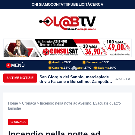
CHI SIAMO
CONTATTI
PUBBLICITÀ
CERCA
Avellino
20°C
Benevento
19°C
MENÙ
+
Caserta
24°C
Napoli
27°C
Salerno
26°C
San Giorgio del Sannio, marciapiede
ULTIME NOTIZIE
12 ORE FA
di via Falcone e Borsellino: Zampetti e
Lombardi replicano alle polemiche
Home
>
Cronaca
> Incendio nella notte ad Avellino. Evacuate quattro
famiglie
CRONACA
Incendio nella notte ad