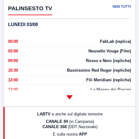
VEDI TUTTI
PALINSESTO TV
LUNEDI 03/08
00:00
FabLab (replica)
02:00
Nouvelle Vouge (Film)
09:00
Rosso e Nero (repliche)
10:30
Buonissimo Red Roger (repliche)
12:00
Fili Meridiani (repliche)
13:00
La Mappa dei Piaceri
14:00
LabNews
17:00
LabNews (replica)
LABTV
e anche sul digitale terrestre
18:30
Di Faccia e di Profilo (repliche)
CANALE 84
(in Campania)
CANALE 268
(DDT Nazionale)
19:30
LabNews (Diretta)
E sulla nostra
APP
21:00
Free Sport