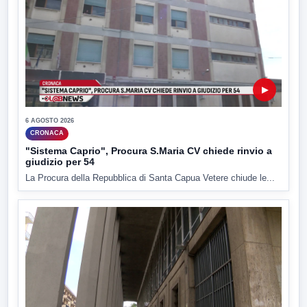
▶
6 AGOSTO 2026
CRONACA
"Sistema Caprio", Procura S.Maria CV chiede rinvio a
giudizio per 54
La Procura della Repubblica di Santa Capua Vetere chiude le...