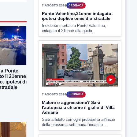
▶
7 AGOSTO 2026
CRONACA
Ponte Valentino,21enne indagato:
ipotesi duplice omicidio stradale
 a Ponte
Incidente mortale a Ponte Valentino,
to il 21enne
indagato il 21enne alla guida...
o: ipotesi di
stradale
▶