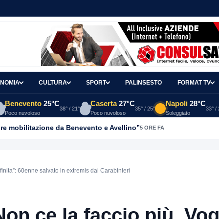
NOMIA
CULTURA
SPORT
PALINSESTO
FORMAT TV
Benevento
25°C
Caserta
27°C
Napoli
28°C
38° / 21°
35° / 25°
33° /
Poco nuvoloso
Poco nuvoloso
Soleggiato
re mobilitazione da Benevento e Avellino”
5 ORE FA
 finita”: 60enne salvato in extremis dai Carabinieri
on ce la faccio più. Vog