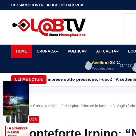
CHI SIAMO
CONTATTI
PUBBLICITÀ
CERCA
HOME
CRONACA
POLITICA
ATTUALITÀ
ECO
Avellino
23°C
36° / 21°
Poco nuvoloso
Imprese sotto pressione, Fucci: “A settemb
ULTIME NOTIZIE
Home
>
Cronaca
> Monteforte Irpino: “Non ce la faccio più. Voglio farla
CRONACA
Monteforte Irpino: “N