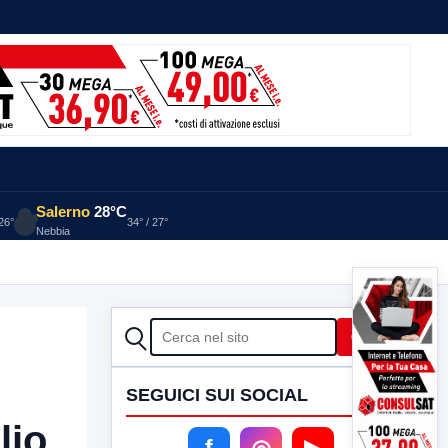
Salerno
28°C
 26°
34° / 27°
Nebbia
CERCA
Cerca
SEGUICI SUI SOCIAL
lio
f
◎
▶