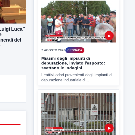
7 AGOSTO 2026
CRONACA
Malore o aggressione? Sarà
l'autopsia a chiarire il giallo di Villa
Adriana
Sarà affidato con ogni probabilità all'inizio
 Luigi Luca”
della prossima settimana l'incarico...
e
erali del
o
▶
7 AGOSTO 2026
CRONACA
Miasmi dagli impianti di
depurazione, inviato l'esposto:
scattano le indagini
I cattivi odori provenienti dagli impianti di
depurazione industriale di...