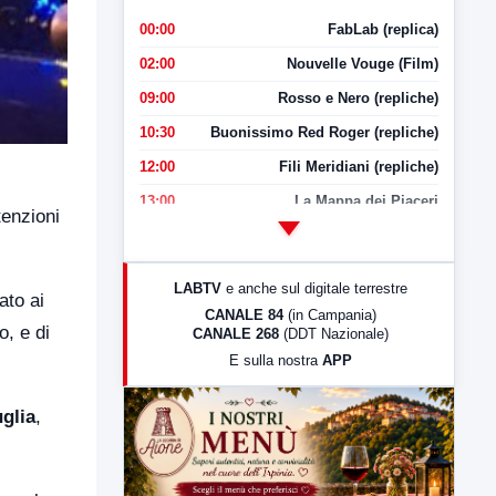
00:00
FabLab (replica)
02:00
Nouvelle Vouge (Film)
09:00
Rosso e Nero (repliche)
10:30
Buonissimo Red Roger (repliche)
12:00
Fili Meridiani (repliche)
13:00
La Mappa dei Piaceri
tenzioni
14:00
LabNews
17:00
LabNews (replica)
LABTV
e anche sul digitale terrestre
ato ai
18:30
Di Faccia e di Profilo (repliche)
CANALE 84
(in Campania)
o, e di
CANALE 268
(DDT Nazionale)
19:30
LabNews (Diretta)
E sulla nostra
APP
21:00
Free Sport
23:00
LabNews (replica)
uglia
,