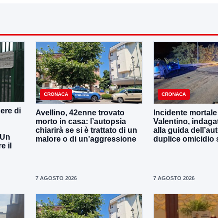
CRONACA
CRONACA
ere di
Avellino, 42enne trovato
Incidente mortale
morto in casa: l’autopsia
Valentino, indaga
chiarirà se si è trattato di un
alla guida dell’aut
 Un
malore o di un’aggressione
duplice omicidio 
 il
7 AGOSTO 2026
7 AGOSTO 2026