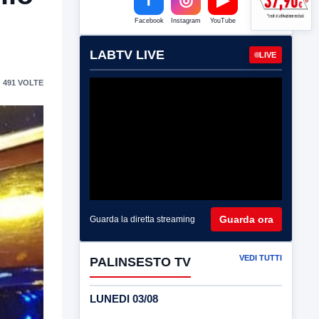
Facebook
Instagram
YouTube
LABTV LIVE
LIVE
 491 VOLTE
Guarda ora
Guarda la diretta streaming
VEDI TUTTI
PALINSESTO TV
LUNEDI 03/08