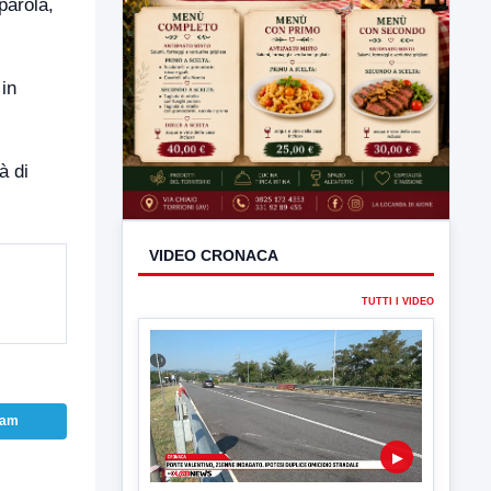
parola,
 in
à di
VIDEO CRONACA
ram
TUTTI I VIDEO